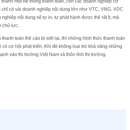
 thành một hệ thống thanh toán, còn các doanh nghiệp cỡ
i chỉ có vài doanh nghiệp nội dung lớn như VTC, VNG, VDC
nghiệp nội dung số tự in, tự phát hành được thẻ rất ít, mà
n chủ lực.
 thanh toán thẻ cào bị siết lại, thì những hình thức thanh toán
có cơ hội phát triển. Khi đó không loại trừ khả năng những
ạnh vào thị trường Việt Nam và thôn tính thị trường.