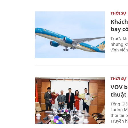
THỜI SỰ
Khách
bay có
Trước kh
nhưng kh
vĩnh viễ
THỜI SỰ
VOV b
thuật
Tổng Giá
Lương Mi
thời tái
Truyền h