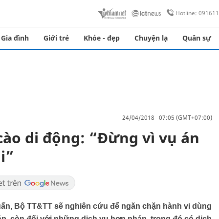
Hotline: 09161
Gia đình
Giới trẻ
Khỏe - đẹp
Chuyện lạ
Quân sự
24/04/2018 07:05 (GMT+07:00)
 cào di động: “Đừng vì vụ án
i”
ấn, Bộ TT&TT sẽ nghiên cứu để ngăn chặn hành vi dùng
áp, còn đối với những dịch vụ hợp pháp, trong đó có dịch