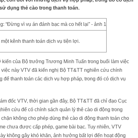
ể sử dụng thẻ cào trong thanh toán.
 một kênh thanh toán dịch vụ tiện lợi.
 ý kiến của Bộ trưởng Trương Minh Tuấn trong buổi làm việc
 việc này VTV đã kiến nghị Bộ TT&TT nghiên cứu chính
g để thanh toán các dịch vụ hợp pháp, trong đó có dịch vụ
m đốc VTV, thời gian gần đây, Bộ TT&TT đã chỉ đạo Cục
ghiên cứu để có chính sách quản lý thẻ cào di động trong
n chặn không cho phép dùng thẻ cào di động thanh toán cho
me chưa được cấp phép, game bài bạc. Tuy nhiên, VTV
ày không gây khó khăn, ảnh hưởng bất lợi đến hoạt động