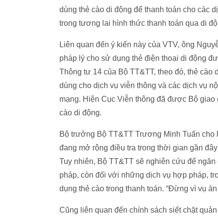
dùng thẻ cào di động để thanh toán cho các dịc
trong tương lai hình thức thanh toán qua di độ
Liên quan đến ý kiến này của VTV, ông Nguyễ
pháp lý cho sử dụng thẻ điện thoại di động đ
Thông tư 14 của Bộ TT&TT, theo đó, thẻ cào 
dùng cho dịch vụ viễn thông và các dịch vụ n
mạng. Hiện Cục Viễn thông đã được Bộ giao c
cào di động.
Bộ trưởng Bộ TT&TT Trương Minh Tuấn cho ha
đang mở rộng điều tra trong thời gian gần đây t
Tuy nhiên, Bộ TT&TT sẽ nghiên cứu để ngăn c
pháp, còn đối với những dịch vụ hợp pháp, tron
dụng thẻ cào trong thanh toán. “Đừng vì vụ á
Cũng liên quan đến chính sách siết chặt quản 