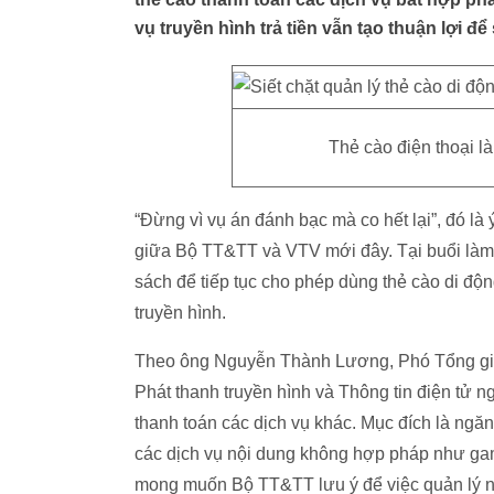
vụ truyền hình trả tiền vẫn tạo thuận lợi đ
Thẻ cào điện thoại là
“Đừng vì vụ án đánh bạc mà co hết lại”, đó là
giữa Bộ TT&TT và VTV mới đây. Tại buổi làm
sách để tiếp tục cho phép dùng thẻ cào di độn
truyền hình.
Theo ông Nguyễn Thành Lương, Phó Tổng giá
Phát thanh truyền hình và Thông tin điện tử n
thanh toán các dịch vụ khác. Mục đích là ngă
các dịch vụ nội dung không hợp pháp như ga
mong muốn Bộ TT&TT lưu ý để việc quản lý n