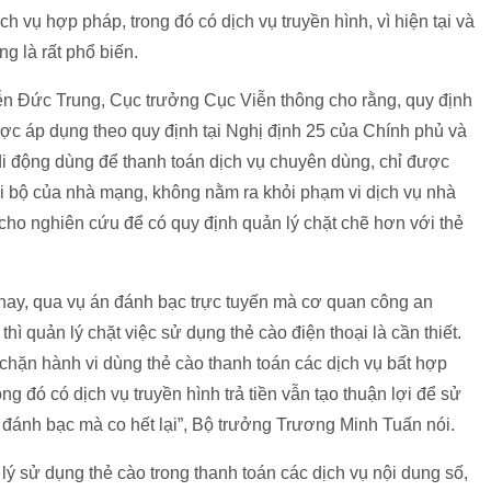
h vụ hợp pháp, trong đó có dịch vụ truyền hình, vì hiện tại và
ng là rất phổ biến.
n Đức Trung, Cục trưởng Cục Viễn thông cho rằng, quy định
ược áp dụng theo quy định tại Nghị định 25 của Chính phủ và
di động dùng để thanh toán dịch vụ chuyên dùng, chỉ được
ội bộ của nhà mạng, không nằm ra khỏi phạm vi dịch vụ nhà
ho nghiên cứu để có quy định quản lý chặt chẽ hơn với thẻ
y, qua vụ án đánh bạc trực tuyến mà cơ quan công an
hì quản lý chặt việc sử dụng thẻ cào điện thoại là cần thiết.
hặn hành vi dùng thẻ cào thanh toán các dịch vụ bất hợp
g đó có dịch vụ truyền hình trả tiền vẫn tạo thuận lợi để sử
n đánh bạc mà co hết lại”, Bộ trưởng Trương Minh Tuấn nói.
lý sử dụng thẻ cào trong thanh toán các dịch vụ nội dung số,