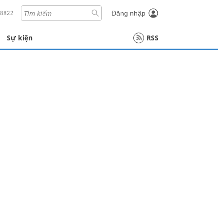
18822
Đăng nhập
Sự kiện
RSS