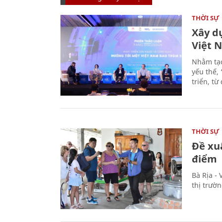
THỜI SỰ
Xây d
Việt 
Nhằm tạo
yếu thế,
triển, t
THỜI SỰ
Đề xu
điểm
Bà Rịa -
thị trườ