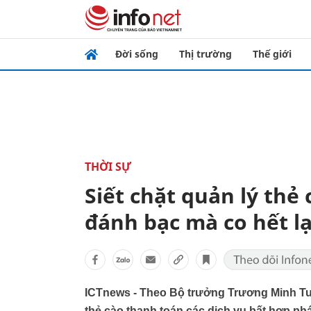
Đời sống
Thị trường
Thế giới
THỜI SỰ
Siết chặt quản lý thẻ
đánh bạc mà co hết lạ
ICTnews - Theo Bộ trưởng Trương Minh Tu
thẻ cào thanh toán các dịch vụ bất hợp ph