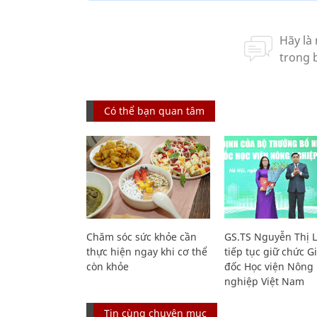
Có thể bạn quan tâm
Chăm sóc sức khỏe cần
GS.TS Nguyễn Thị 
thực hiện ngay khi cơ thể
tiếp tục giữ chức 
còn khỏe
đốc Học viện Nông
nghiệp Việt Nam
Tin cùng chuyên mục