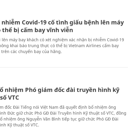
 nhiễm Covid-19 cố tình giấu bệnh lên máy
 thể bị cấm bay vĩnh viễn
i lên máy bay khách có xét nghiệm xác nhận bị nhiễm Covid-19
ông khai báo trung thực có thể bị Vietnam Airlines cấm bay
n trên các chuyến bay của hãng.
ổ nhiệm Phó giám đốc đài truyền hình kỹ
 số VTC
m đốc Đài Tiếng nói Việt Nam đã quyết định bổ nhiệm ông
nh Đức giữ chức Phó GĐ Đài Truyền hình Kỹ thuật số VTC, đồng
 bổ nhiệm ông Nguyễn Văn Bình tiếp tục giữ chức Phó GĐ Đài
ình Kỹ thuật số VTC.