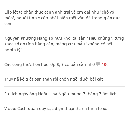
Clip lột tả chân thực cảnh anh trai và em gái như 'chó với
mèo', người tinh ý còn phát hiện một vấn đề trong giáo dục
con
Nguyễn Phương Hằng sở hữu khối tài sản "siêu khủng", từng
khoe sổ đỏ tính bằng cân, mắng cựu mẫu 'không có nổi
nghìn tỷ'
Các công thức hóa học lớp 8, 9 cơ bản cần nhớ
106
Truy nã kẻ giết bạn thân rồi chôn ngồi dưới bãi cát
Sự tích ngày ông Ngâu - bà Ngâu mùng 7 tháng 7 âm lịch
Video: Cách quấn dây sạc điện thoại thành hình lò xo