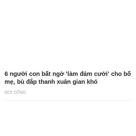
6 người con bất ngờ 'làm đám cưới' cho bố
mẹ, bù đắp thanh xuân gian khó
ĐỜI SỐNG