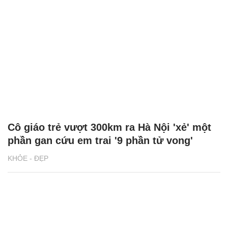
Cô giáo trẻ vượt 300km ra Hà Nội 'xẻ' một
phần gan cứu em trai '9 phần tử vong'
KHỎE - ĐẸP