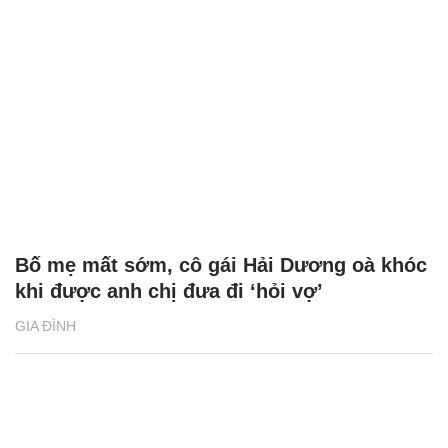
Bố mẹ mất sớm, cô gái Hải Dương oà khóc
khi được anh chị đưa đi ‘hỏi vợ’
GIA ĐÌNH