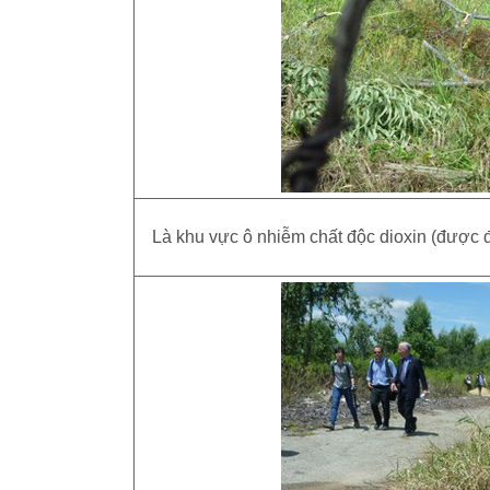
Là khu vực ô nhiễm chất độc dioxin (được