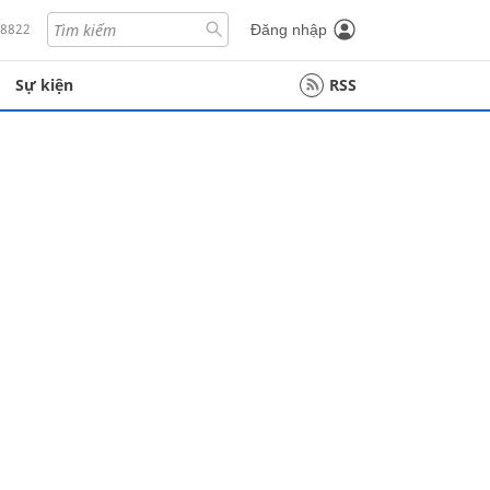
18822
Đăng nhập
Sự kiện
RSS