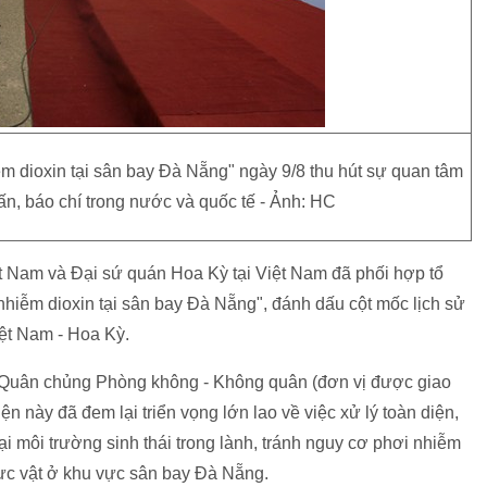
m dioxin tại sân bay Đà Nẵng" ngày 9/8 thu hút sự quan tâm
tấn, báo chí trong nước và quốc tế - Ảnh: HC
t Nam và Đại sứ quán Hoa Kỳ tại Việt Nam đã phối hợp tổ
nhiễm dioxin tại sân bay Đà Nẵng", đánh dấu cột mốc lịch sử
ệt Nam - Hoa Kỳ.
 Quân chủng Phòng không - Không quân (đơn vị được giao
 này đã đem lại triển vọng lớn lao về việc xử lý toàn diện,
lại môi trường sinh thái trong lành, tránh nguy cơ phơi nhiễm
hực vật ở khu vực sân bay Đà Nẵng.