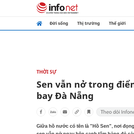
Đời sống
Thị trường
Thế giới
THỜI SỰ
Sen vẫn nở trong điể
bay Đà Nẵng
Giữa hồ nước có tên là "Hồ Sen", nơi đọng
sen vẫn nở ngay bên cạnh tấm bảng đỏ cản