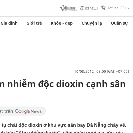
Hotline: 09161
Gia đình
Giới trẻ
Khỏe - đẹp
Chuyện lạ
Quân sự
10/08/2012 08:00 (GMT+07:00)
m nhiễm độc dioxin cạnh sân
 tụ chất độc dioxin ở khu vực sân bay Đà Nẵng chảy về,
h báo "Khu nhiễm dioxin", cấm chăn nuôi gia súc, gia