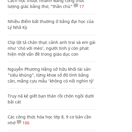
Cách học thuộc nhanh Bảng công thức
lượng giác bằng thơ, "thần chú"
17
Nhiều điểm bất thường ở bằng đại học của
Lý Nhã Kỳ
Clip lột tả chân thực cảnh anh trai và em gái
như 'chó với mèo', người tinh ý còn phát
hiện một vấn đề trong giáo dục con
Nguyễn Phương Hằng sở hữu khối tài sản
"siêu khủng", từng khoe sổ đỏ tính bằng
cân, mắng cựu mẫu 'không có nổi nghìn tỷ'
Truy nã kẻ giết bạn thân rồi chôn ngồi dưới
bãi cát
Các công thức hóa học lớp 8, 9 cơ bản cần
nhớ
106