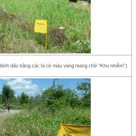
 đánh dấu bằng các lá cờ màu vàng mang chữ "Khu nhiễm")