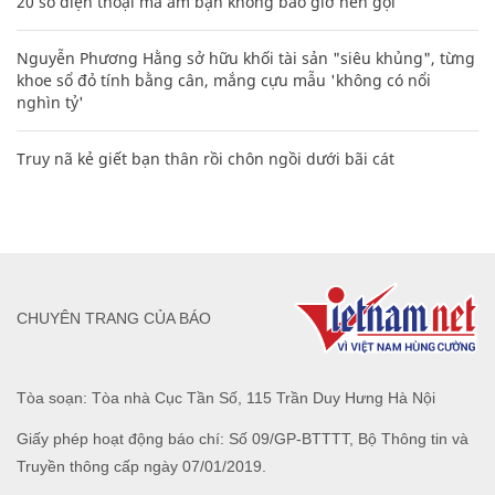
20 số điện thoại ma ám bạn không bao giờ nên gọi
Nguyễn Phương Hằng sở hữu khối tài sản "siêu khủng", từng
khoe sổ đỏ tính bằng cân, mắng cựu mẫu 'không có nổi
nghìn tỷ'
Truy nã kẻ giết bạn thân rồi chôn ngồi dưới bãi cát
CHUYÊN TRANG CỦA BÁO
Tòa soạn: Tòa nhà Cục Tần Số, 115 Trần Duy Hưng Hà Nội
Giấy phép hoạt động báo chí: Số 09/GP-BTTTT, Bộ Thông tin và
Truyền thông cấp ngày 07/01/2019.