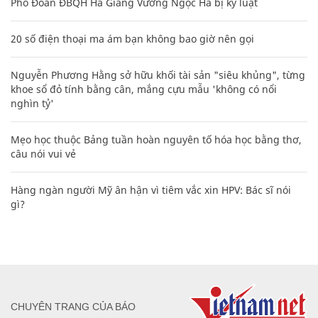
Phó Đoàn ĐBQH Hà Giang Vương Ngọc Hà bị kỷ luật
20 số điện thoại ma ám bạn không bao giờ nên gọi
Nguyễn Phương Hằng sở hữu khối tài sản "siêu khủng", từng
khoe sổ đỏ tính bằng cân, mắng cựu mẫu 'không có nổi
nghìn tỷ'
Mẹo học thuộc Bảng tuần hoàn nguyên tố hóa học bằng thơ,
câu nói vui vẻ
Hàng ngàn người Mỹ ân hận vì tiêm vắc xin HPV: Bác sĩ nói
gì?
CHUYÊN TRANG CỦA BÁO