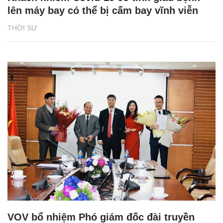
lên máy bay có thể bị cấm bay vĩnh viễn
THỜI SỰ
VOV bổ nhiệm Phó giám đốc đài truyền