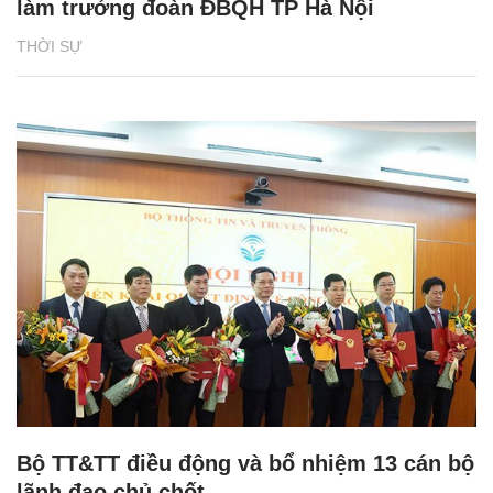
làm trưởng đoàn ĐBQH TP Hà Nội
THỜI SỰ
Bộ TT&TT điều động và bổ nhiệm 13 cán bộ
lãnh đạo chủ chốt