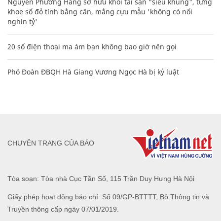
Nguyễn Phương Hằng sở hữu khối tài sản "siêu khủng", từng
khoe sổ đỏ tính bằng cân, mắng cựu mẫu 'không có nổi
nghìn tỷ'
20 số điện thoại ma ám bạn không bao giờ nên gọi
Phó Đoàn ĐBQH Hà Giang Vương Ngọc Hà bị kỷ luật
CHUYÊN TRANG CỦA BÁO
Tòa soạn: Tòa nhà Cục Tần Số, 115 Trần Duy Hưng Hà Nội
Giấy phép hoạt động báo chí: Số 09/GP-BTTTT, Bộ Thông tin và
Truyền thông cấp ngày 07/01/2019.