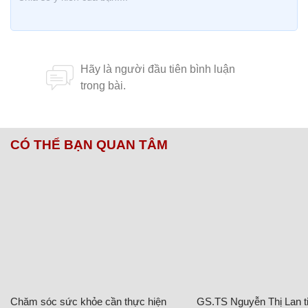
CÓ THỂ BẠN QUAN TÂM
Chăm sóc sức khỏe cần thực hiện
GS.TS Nguyễn Thị Lan ti