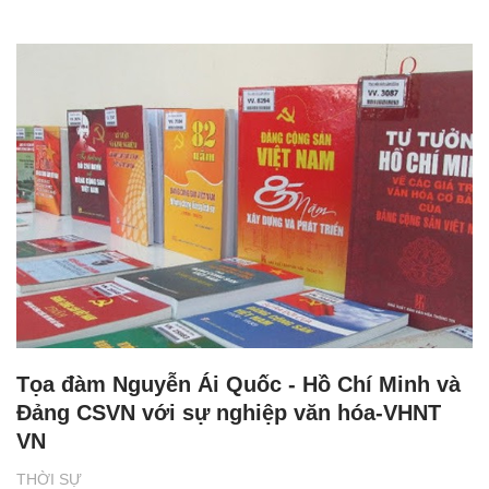
Tọa đàm Nguyễn Ái Quốc - Hồ Chí Minh và
Đảng CSVN với sự nghiệp văn hóa-VHNT
VN
THỜI SỰ