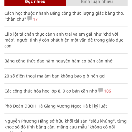
Đọc nhiều
Bình luận nhiều
Cách học thuộc nhanh Bảng công thức lượng giác bằng thơ,
"thần chú"
17
Clip lột tả chân thực cảnh anh trai và em gái như 'chó với
mèo', người tinh ý còn phát hiện một vấn đề trong giáo dục
con
Bảng công thức đạo hàm nguyên hàm cơ bản cần nhớ
20 số điện thoại ma ám bạn không bao giờ nên gọi
Các công thức hóa học lớp 8, 9 cơ bản cần nhớ
106
Phó Đoàn ĐBQH Hà Giang Vương Ngọc Hà bị kỷ luật
Nguyễn Phương Hằng sở hữu khối tài sản "siêu khủng", từng
khoe sổ đỏ tính bằng cân, mắng cựu mẫu 'không có nổi