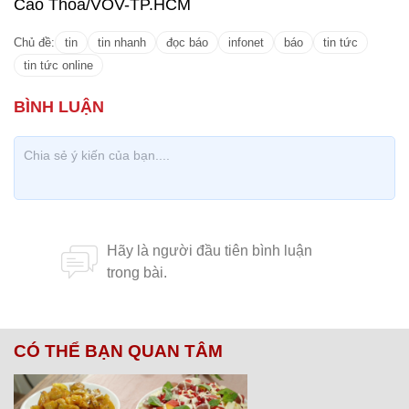
Cao Thoa/VOV-TP.HCM
Chủ đề:
tin
tin nhanh
đọc báo
infonet
báo
tin tức
tin tức online
CÓ THỂ BẠN QUAN TÂM