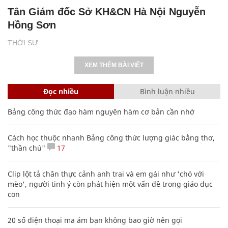
Tân Giám đốc Sở KH&CN Hà Nội Nguyễn
Hồng Sơn
THỜI SỰ
XEM THÊM BÀI VIẾT
Đọc nhiều
Bình luận nhiều
Bảng công thức đạo hàm nguyên hàm cơ bản cần nhớ
Cách học thuộc nhanh Bảng công thức lượng giác bằng thơ,
"thần chú"
17
Clip lột tả chân thực cảnh anh trai và em gái như 'chó với
mèo', người tinh ý còn phát hiện một vấn đề trong giáo dục
con
20 số điện thoại ma ám bạn không bao giờ nên gọi