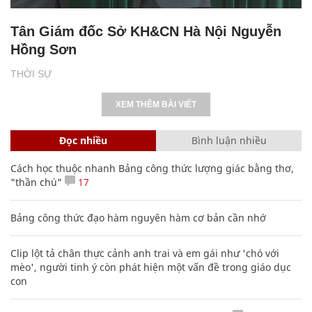
Tân Giám đốc Sở KH&CN Hà Nội Nguyễn
Hồng Sơn
THỜI SỰ
XEM THÊM BÀI VIẾT
Đọc nhiều
Bình luận nhiều
Cách học thuộc nhanh Bảng công thức lượng giác bằng thơ,
"thần chú"
17
Bảng công thức đạo hàm nguyên hàm cơ bản cần nhớ
Clip lột tả chân thực cảnh anh trai và em gái như 'chó với
mèo', người tinh ý còn phát hiện một vấn đề trong giáo dục
con