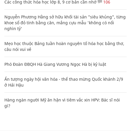
Các công thức hóa học lớp 8, 9 cơ bản cần nhớ
106
Nguyễn Phương Hằng sở hữu khối tài sản "siêu khủng", từng
khoe sổ đỏ tính bằng cân, mắng cựu mẫu 'không có nổi
nghìn tỷ'
Mẹo học thuộc Bảng tuần hoàn nguyên tố hóa học bằng thơ,
câu nói vui vẻ
Phó Đoàn ĐBQH Hà Giang Vương Ngọc Hà bị kỷ luật
Ấn tượng ngày hội văn hóa - thể thao mừng Quốc khánh 2/9
ở Hải Hậu
Hàng ngàn người Mỹ ân hận vì tiêm vắc xin HPV: Bác sĩ nói
gì?