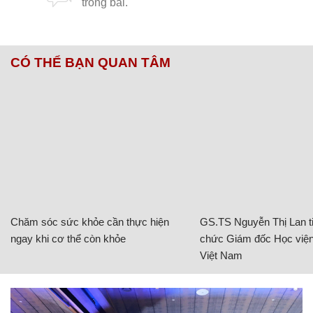
CÓ THỂ BẠN QUAN TÂM
Chăm sóc sức khỏe cần thực hiện
GS.TS Nguyễn Thị Lan ti
ngay khi cơ thể còn khỏe
chức Giám đốc Học viện
Việt Nam