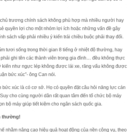
 chủ trương chính sách không phù hợp mà nhiều người hay
 sẻ quyền lợi cho một nhóm lợi ích hoặc những vấn đề gây
h sách vấp phải nhiều ý kiến trái chiều buộc phải thay đổi.
 tươi sống trong thời gian 8 tiếng ở nhiệt độ thường, hay
 phải ghi tên các thành viên trong gia đình… đều không thực
 kiến như ngực lép không được lái xe, răng vẩu không được
luận bức xúc”- ông Can nói.
bức xúc là có cơ sở. Họ có quyền đặt câu hỏi năng lực cán
. Suy cho cùng người dân rất quan tâm đến tổ chức bộ máy
ọn bộ máy giúp tiết kiệm cho ngân sách quốc gia.
h thường!
n chế nhằm nâng cao hiệu quả hoạt động của nền công vụ, theo