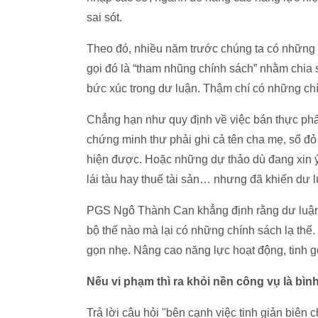
sai sót.
Theo đó, nhiều năm trước chúng ta có những
gọi đó là “tham nhũng chính sách” nhằm chia
bức xúc trong dư luận. Thậm chí có những chín
Chẳng hạn như quy định về việc bán thực phẩm
chứng minh thư phải ghi cả tên cha mẹ, sổ đỏ
hiện được. Hoặc những dự thảo dù đang xin ý
lái tàu hay thuế tài sản… nhưng đã khiến dư 
PGS Ngô Thành Can khẳng định rằng dư luận 
bộ thế nào mà lại có những chính sách lạ thế
gọn nhẹ. Nâng cao năng lực hoạt động, tinh g
Nếu vi phạm thì ra khỏi nền công vụ là bìn
Trả lời câu hỏi "bên cạnh việc tinh giản biê