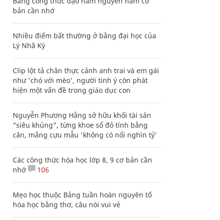
Bảng công thức đạo hàm nguyên hàm cơ
bản cần nhớ
Nhiều điểm bất thường ở bằng đại học của
Lý Nhã Kỳ
Clip lột tả chân thực cảnh anh trai và em gái
như 'chó với mèo', người tinh ý còn phát
hiện một vấn đề trong giáo dục con
Nguyễn Phương Hằng sở hữu khối tài sản
"siêu khủng", từng khoe sổ đỏ tính bằng
cân, mắng cựu mẫu 'không có nổi nghìn tỷ'
Các công thức hóa học lớp 8, 9 cơ bản cần
nhớ
106
Mẹo học thuộc Bảng tuần hoàn nguyên tố
hóa học bằng thơ, câu nói vui vẻ