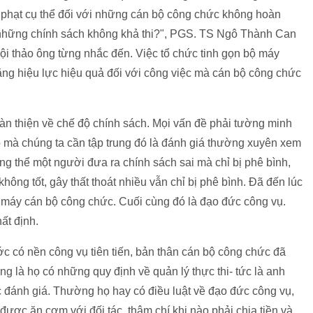
ử phạt cụ thể đối với những cán bộ công chức không hoàn
những chính sách không khả thi?", PGS. TS Ngô Thành Can
hội thảo ông từng nhắc đến. Việc tổ chức tinh gọn bộ máy
ăng hiệu lực hiệu quả đối với công việc mà cán bộ công chức
àn thiện về chế độ chính sách. Mọi vấn đề phải tường minh
eo mà chúng ta cần tập trung đó là đánh giá thường xuyên xem
g thể một người đưa ra chính sách sai mà chỉ bị phê bình,
hông tốt, gây thất thoát nhiều vẫn chỉ bị phê bình. Đã đến lúc
ộ máy cán bộ công chức. Cuối cùng đó là đạo đức công vụ.
ất định.
c có nền công vụ tiên tiến, bản thân cán bộ công chức đã
ng là họ có những quy định về quản lý thực thi- tức là anh
c đánh giá. Thường họ hay có điều luật về đạo đức công vụ,
được ăn cơm với đối tác, thậm chí khi nào phải chia tiền và