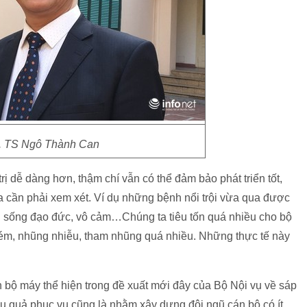
 TS Ngô Thành Can
trị dễ dàng hơn, thậm chí vẫn có thể đảm bảo phát triển tốt,
a cần phải xem xét. Ví dụ những bệnh nổi trội vừa qua được
ối sống đạo đức, vô cảm…Chúng ta tiêu tốn quá nhiều cho bộ
ém, nhũng nhiễu, tham nhũng quá nhiều. Những thực tế này
n bộ máy thể hiện trong đề xuất mới đây của Bộ Nội vụ về sáp
u quả phục vụ cũng là nhằm xây dựng đội ngũ cán bộ có ít