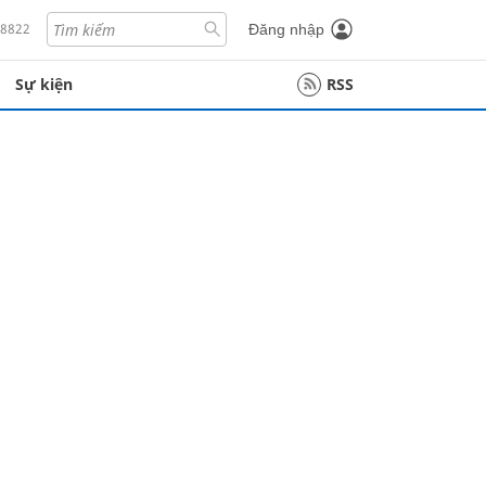
18822
Đăng nhập
Sự kiện
RSS