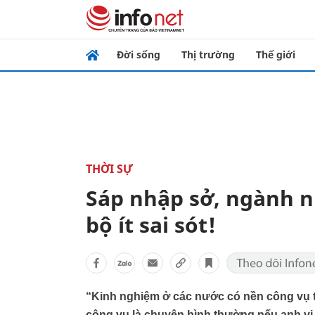
Đời sống
Thị trường
Thế giới
THỜI SỰ
Sáp nhập sở, ngành 
bộ ít sai sót!
“Kinh nghiệm ở các nước có nền công vụ t
công vụ là chuyện bình thường nếu anh vi