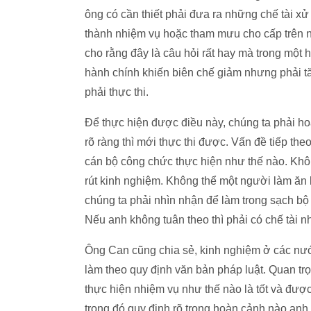
ông có cần thiết phải đưa ra những chế tài x
thành nhiệm vụ hoặc tham mưu cho cấp trên 
cho rằng đây là câu hỏi rất hay mà trong một 
hành chính khiến biên chế giảm nhưng phải t
phải thực thi.
Để thực hiện được điều này, chúng ta phải ho
rõ ràng thì mới thực thi được. Vấn đề tiếp th
cán bộ công chức thực hiện như thế nào. Khôn
rút kinh nghiệm. Không thể một người làm ăn k
chúng ta phải nhìn nhận để làm trong sạch b
Nếu anh không tuân theo thì phải có chế tài nh
Ông Can cũng chia sẻ, kinh nghiệm ở các nướ
làm theo quy định văn bản pháp luật. Quan trọ
thực hiện nhiệm vụ như thế nào là tốt và đượ
trong đó quy định rõ trong hoàn cảnh nào anh 