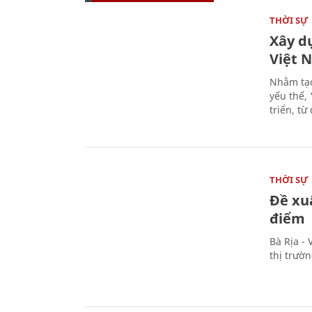
THỜI SỰ
Xây d
Việt 
Nhằm tạo
yếu thế,
triển, t
THỜI SỰ
Đề xu
điểm
Bà Rịa -
thị trườ