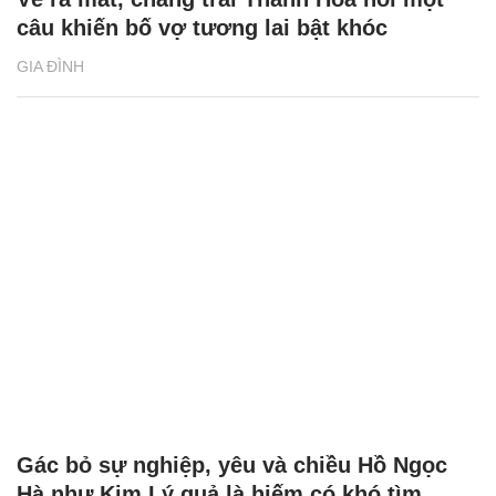
câu khiến bố vợ tương lai bật khóc
GIA ĐÌNH
Gác bỏ sự nghiệp, yêu và chiều Hồ Ngọc
Hà như Kim Lý quả là hiếm có khó tìm