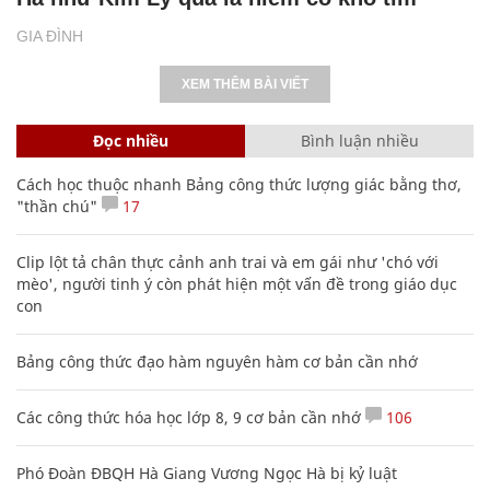
GIA ĐÌNH
XEM THÊM BÀI VIẾT
Đọc nhiều
Bình luận nhiều
Cách học thuộc nhanh Bảng công thức lượng giác bằng thơ,
"thần chú"
17
Clip lột tả chân thực cảnh anh trai và em gái như 'chó với
mèo', người tinh ý còn phát hiện một vấn đề trong giáo dục
con
Bảng công thức đạo hàm nguyên hàm cơ bản cần nhớ
Các công thức hóa học lớp 8, 9 cơ bản cần nhớ
106
Phó Đoàn ĐBQH Hà Giang Vương Ngọc Hà bị kỷ luật