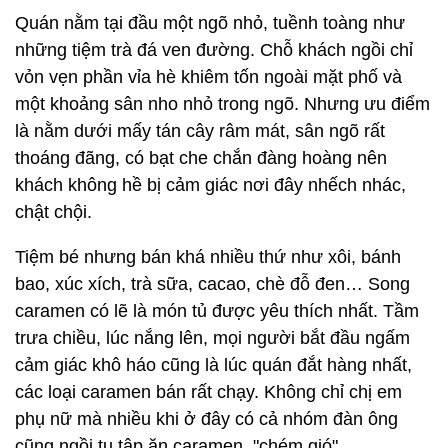
Quán nằm tại đầu một ngõ nhỏ, tuềnh toàng như
những tiệm trà đá ven đường. Chỗ khách ngồi chỉ
vỏn vẹn phần vỉa hè khiêm tốn ngoài mặt phố và
một khoảng sân nho nhỏ trong ngõ. Nhưng ưu điểm
là nằm dưới mấy tán cây râm mát, sân ngõ rất
thoáng đãng, có bạt che chắn đàng hoàng nên
khách không hề bị cảm giác nơi đây nhếch nhác,
chật chội.
Tiệm bé nhưng bán khá nhiều thứ như xôi, bánh
bao, xúc xích, trà sữa, cacao, chè đỗ đen… Song
caramen có lẽ là món tủ được yêu thích nhất. Tầm
trưa chiều, lúc nắng lên, mọi người bắt đầu ngấm
cảm giác khô háo cũng là lúc quán đắt hàng nhất,
các loại caramen bán rất chạy. Không chỉ chị em
phụ nữ mà nhiều khi ở đây có cả nhóm đàn ông
cũng ngồi tụ tập ăn caramen, "chém gió".