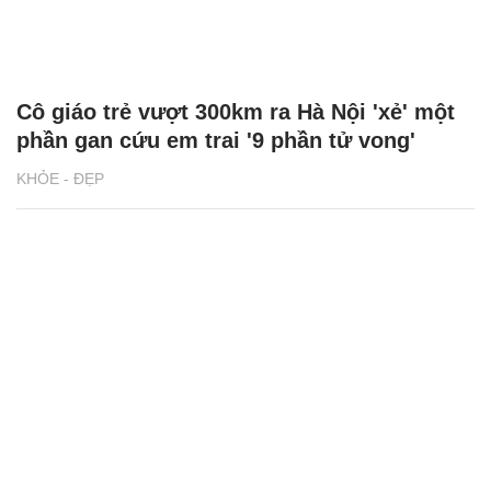
Cô giáo trẻ vượt 300km ra Hà Nội 'xẻ' một
phần gan cứu em trai '9 phần tử vong'
KHỎE - ĐẸP