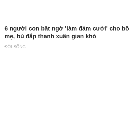
6 người con bất ngờ 'làm đám cưới' cho bố
mẹ, bù đắp thanh xuân gian khó
ĐỜI SỐNG