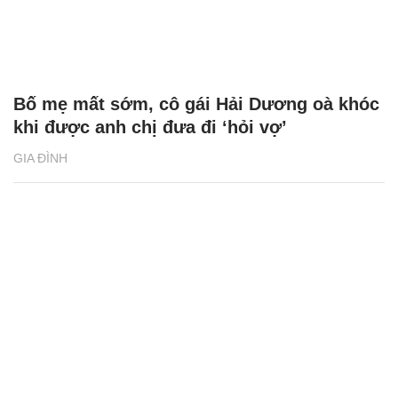
Bố mẹ mất sớm, cô gái Hải Dương oà khóc
khi được anh chị đưa đi ‘hỏi vợ’
GIA ĐÌNH