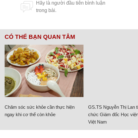
CÓ THỂ BẠN QUAN TÂM
Chăm sóc sức khỏe cần thực hiện
GS.TS Nguyễn Thị Lan ti
ngay khi cơ thể còn khỏe
chức Giám đốc Học viện
Việt Nam