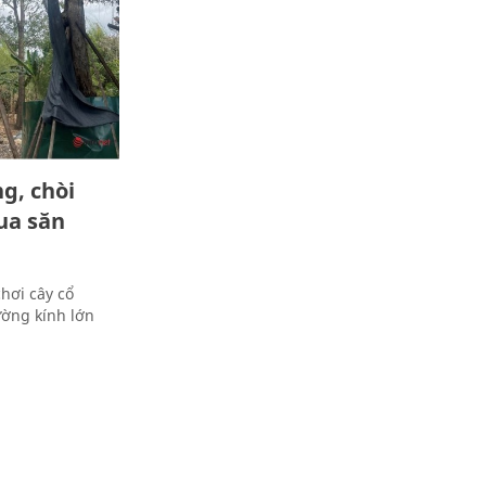
g, chòi
ua săn
chơi cây cổ
ường kính lớn