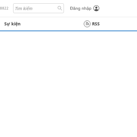
18822
Đăng nhập
Sự kiện
RSS