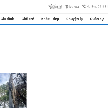
Hotline: 09161
Gia đình
Giới trẻ
Khỏe - đẹp
Chuyện lạ
Quân sự