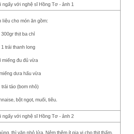
 liệu cho món ăn gồm:
 300gr thịt ba chỉ
 1 trái thanh long
3 miếng đu đủ vừa
 miếng dưa hấu vừa
 trái táo (bom nhỏ)
naise, bột ngọt, muối, tiêu.
ùng, thì vặn nhỏ lửa. Nêm thêm ít gia vị cho thịt thấm.