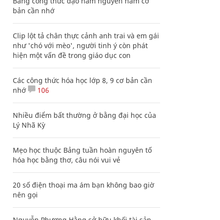
Bảng công thức đạo hàm nguyên hàm cơ
bản cần nhớ
Clip lột tả chân thực cảnh anh trai và em gái
như 'chó với mèo', người tinh ý còn phát
hiện một vấn đề trong giáo dục con
Các công thức hóa học lớp 8, 9 cơ bản cần
nhớ
106
Nhiều điểm bất thường ở bằng đại học của
Lý Nhã Kỳ
Mẹo học thuộc Bảng tuần hoàn nguyên tố
hóa học bằng thơ, câu nói vui vẻ
20 số điện thoại ma ám bạn không bao giờ
nên gọi
Nguyễn Phương Hằng sở hữu khối tài sản