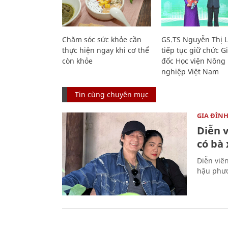
Chăm sóc sức khỏe cần
GS.TS Nguyễn Thị 
thực hiện ngay khi cơ thể
tiếp tục giữ chức 
còn khỏe
đốc Học viện Nông
nghiệp Việt Nam
Tin cùng chuyên mục
GIA ĐÌN
Diễn 
có bà
Diễn viê
hậu phươ