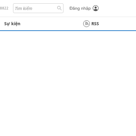
18822
Đăng nhập
Sự kiện
RSS