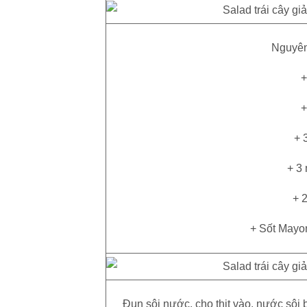
Nguyên
+
+
+ 
+ 3
+ 2
+ Sốt Mayon
Đun sôi nước, cho thịt vào. nước sôi b