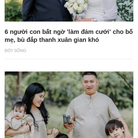
6 người con bất ngờ 'làm đám cưới' cho bố
mẹ, bù đắp thanh xuân gian khó
ĐỜI SỐNG