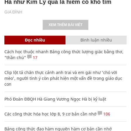
Hà như Kim Lý quả là hiếm có khó tìm
GIA ĐÌNH
XEM THÊM BÀI VIẾT
Đọc nhiều
Bình luận nhiều
Cách học thuộc nhanh Bảng công thức lượng giác bằng thơ,
"thần chú"
17
Clip lột tả chân thực cảnh anh trai và em gái như 'chó với
mèo', người tinh ý còn phát hiện một vấn đề trong giáo dục
con
Phó Đoàn ĐBQH Hà Giang Vương Ngọc Hà bị kỷ luật
Các công thức hóa học lớp 8, 9 cơ bản cần nhớ
106
Bảng công thức đạo hàm nguyên hàm cơ bản cần nhớ