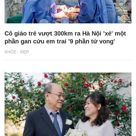
Cô giáo trẻ vượt 300km ra Hà Nội 'xẻ' một
phần gan cứu em trai '9 phần tử vong'
KHỎE - ĐẸP