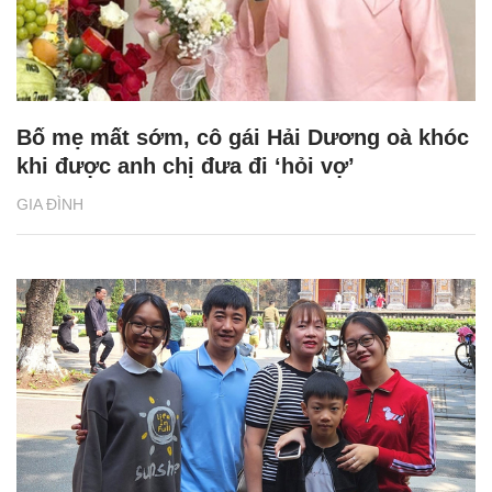
Bố mẹ mất sớm, cô gái Hải Dương oà khóc
khi được anh chị đưa đi ‘hỏi vợ’
GIA ĐÌNH