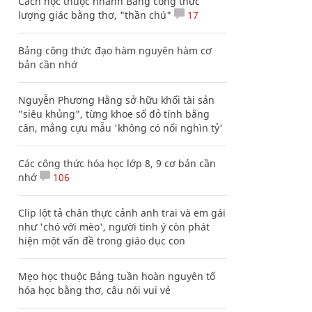
Cách học thuộc nhanh Bảng công thức
lượng giác bằng thơ, "thần chú"
17
Bảng công thức đạo hàm nguyên hàm cơ
bản cần nhớ
Nguyễn Phương Hằng sở hữu khối tài sản
"siêu khủng", từng khoe sổ đỏ tính bằng
cân, mắng cựu mẫu 'không có nổi nghìn tỷ'
Các công thức hóa học lớp 8, 9 cơ bản cần
nhớ
106
Clip lột tả chân thực cảnh anh trai và em gái
như 'chó với mèo', người tinh ý còn phát
hiện một vấn đề trong giáo dục con
Mẹo học thuộc Bảng tuần hoàn nguyên tố
hóa học bằng thơ, câu nói vui vẻ