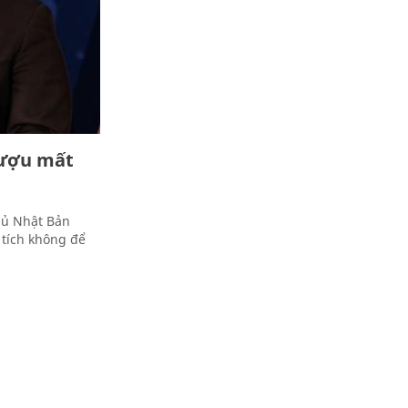
rượu mất
hủ Nhật Bản
tích không để