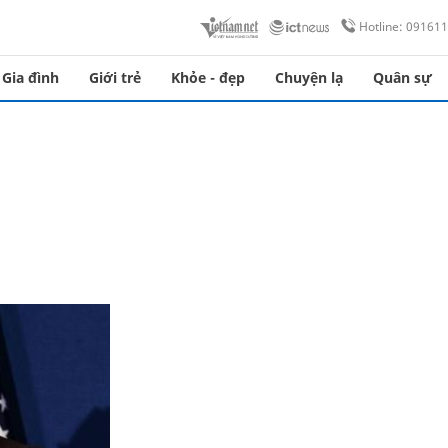
Hotline: 09161
Gia đình
Giới trẻ
Khỏe - đẹp
Chuyện lạ
Quân sự