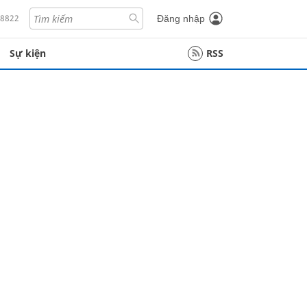
18822
Đăng nhập
Sự kiện
RSS