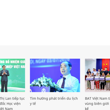
hị Lan tiếp tục
Tìm hướng phát triển du lịch
BAT Việt Nam t
đốc Học viện
y tế
vùng biên giới 
iệt Nam
kế