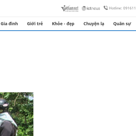
Hotline: 09161
Gia đình
Giới trẻ
Khỏe - đẹp
Chuyện lạ
Quân sự