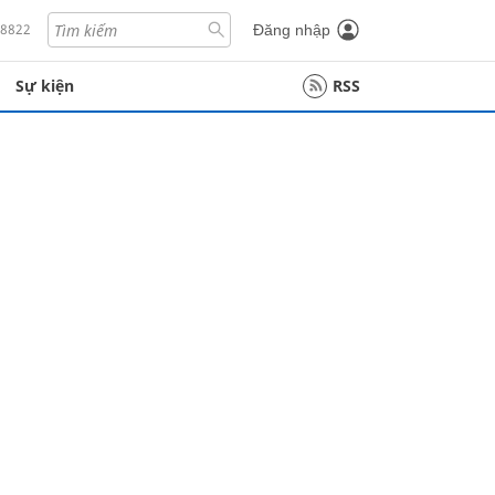
18822
Đăng nhập
Sự kiện
RSS