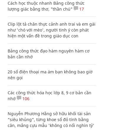
Cách học thuộc nhanh Bảng công thức
lượng giác bằng thơ, "thần chú"
17
Clip lột tả chân thực cảnh anh trai và em gái
như 'chó với mèo', người tinh ý còn phát
hiện một vấn đề trong giáo dục con
Bảng công thức đạo hàm nguyên hàm cơ
bản cần nhớ
20 số điện thoại ma ám bạn không bao giờ
nên gọi
Các công thức hóa học lớp 8, 9 cơ bản cần
nhớ
106
Nguyễn Phương Hằng sở hữu khối tài sản
"siêu khủng", từng khoe sổ đỏ tính bằng
cân, mắng cựu mẫu 'không có nổi nghìn tỷ'