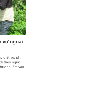
n vợ ngoại
 giết vợ, phi
 đi theo người
 thương lâm vào