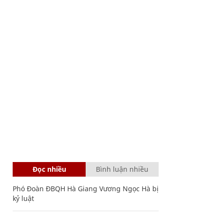
Đọc nhiều
Bình luận nhiều
Phó Đoàn ĐBQH Hà Giang Vương Ngọc Hà bị
kỷ luật