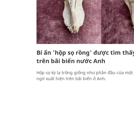
Bí ẩn 'hộp sọ rồng' được tìm thấ
trên bãi biển nước Anh
Hộp sọ kỳ lạ trông giống như phần đầu của một
ngờ xuất hiện trên bãi biển ở Anh.