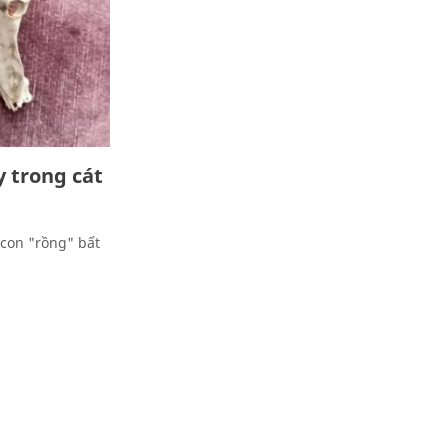
y trong cát
 con "rồng" bất