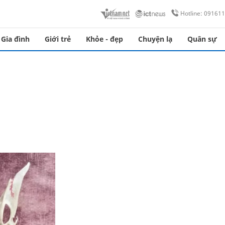
Hotline: 09161
Gia đình
Giới trẻ
Khỏe - đẹp
Chuyện lạ
Quân sự