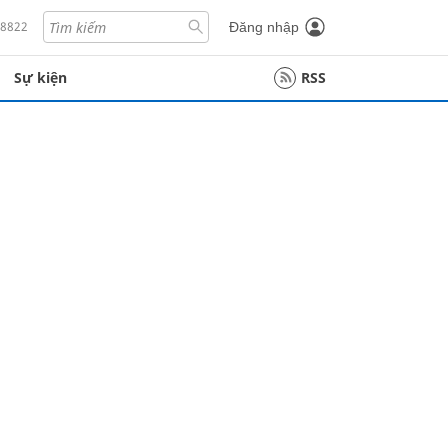
18822
Đăng nhập
Sự kiện
RSS