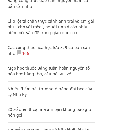
Bảng công thức đạo hàm nguyên hàm cơ
bản cần nhớ
Clip lột tả chân thực cảnh anh trai và em gái
như 'chó với mèo', người tinh ý còn phát
hiện một vấn đề trong giáo dục con
Các công thức hóa học lớp 8, 9 cơ bản cần
nhớ
106
Mẹo học thuộc Bảng tuần hoàn nguyên tố
hóa học bằng thơ, câu nói vui vẻ
Nhiều điểm bất thường ở bằng đại học của
Lý Nhã Kỳ
20 số điện thoại ma ám bạn không bao giờ
nên gọi
Nguyễn Phương Hằng sở hữu khối tài sản