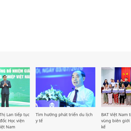
hị Lan tiếp tục
Tìm hướng phát triển du lịch
BAT Việt Nam t
đốc Học viện
y tế
vùng biên giới 
iệt Nam
kế