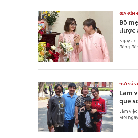
GIA ĐÌN
Bố mẹ
được a
Ngày anh
động đến
ĐỜI SỐN
Làm v
quê s
Làm việc
Mỗi ngày