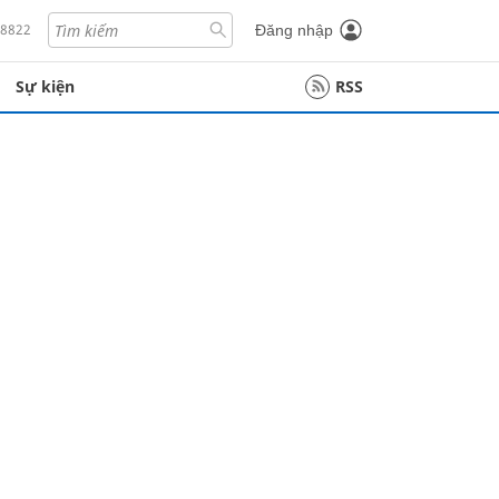
18822
Đăng nhập
Sự kiện
RSS