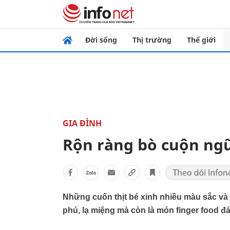
Đời sống
Thị trường
Thế giới
GIA ĐÌNH
Rộn ràng bò cuộn ngũ
Những cuốn thịt bé xinh nhiều màu sắc và
phú, lạ miệng mà còn là món finger food đ