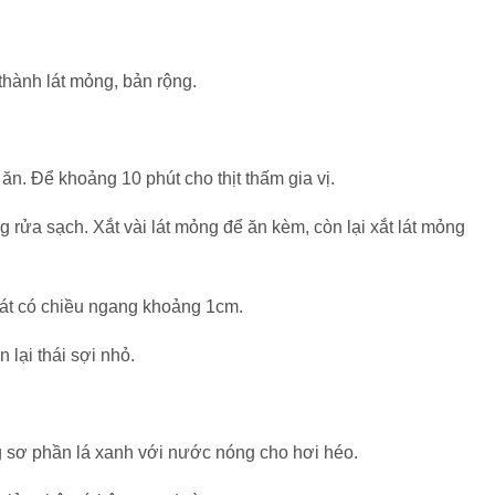
thành lát mỏng, bản rộng.
u ăn. Để khoảng 10 phút cho thịt thấm gia vị.
 rửa sạch. Xắt vài lát mỏng để ăn kèm, còn lại xắt lát mỏng
 lát có chiều ngang khoảng 1cm.
 lại thái sợi nhỏ.
ng sơ phần lá xanh với nước nóng cho hơi héo.