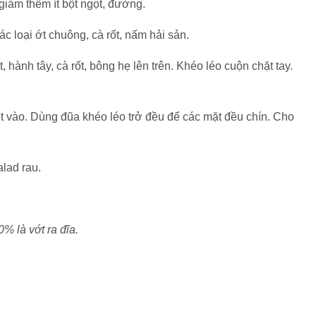
giảm thêm ít bột ngọt, đường.
ác loại ớt chuông, cà rốt, nấm hải sản.
t, hành tây, cà rốt, bông hẹ lên trên. Khéo léo cuộn chặt tay.
ịt vào. Dùng đũa khéo léo trở đều để các mặt đều chín. Cho
alad rau.
0% là vớt ra đĩa.