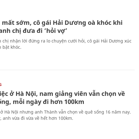
H
 mất sớm, cô gái Hải Dương oà khóc khi
nh chị đưa đi ‘hỏi vợ’
 chị nhận lời đứng ra lo chuyện cưới hỏi, cô gái Hải Dương xúc
 bật khóc.
G
iệc ở Hà Nội, nam giảng viên vẫn chọn về
ống, mỗi ngày đi hơn 100km
 ở Hà Nội nhưng anh Thành vẫn chọn về quê sống 16 năm nay.
, anh vừa đi vừa về hết hơn 100km.