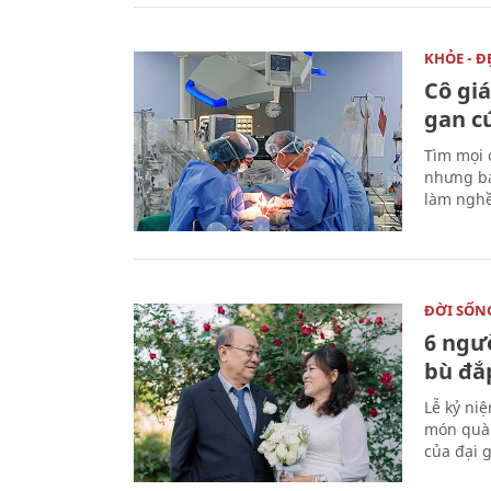
KHỎE - Đ
Cô gi
gan c
Tìm mọi 
nhưng bá
làm nghề
ĐỜI SỐN
6 ngư
bù đắ
Lễ kỷ ni
món quà 
của đại g