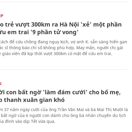
ẸP
áo trẻ vượt 300km ra Hà Nội 'xẻ' một phần
ứu em trai '9 phần tử vong'
cách để cứu chồng đang nguy kịch, vợ anh K. sẵn sàng hiến gan
c sĩ thông báo chỉ số không phù hợp. May mắn, người chị gái
 giáo viên đã kịp thời vượt 300km có mặt để cứu em trai.
G
ời con bất ngờ 'làm đám cưới' cho bố mẹ,
p thanh xuân gian khó
ệm 37 năm ngày cưới của ông Trần Văn Mai và bà Mai Thị Mười là
bất ngờ của 6 người con dành cho ông bà nhân chuyến du lịch
ia đình vào dịp Tết vừa qua.