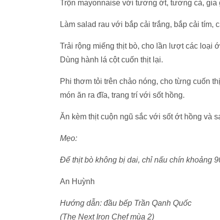
Trộn mayonnaise với tương ớt, tương cà, gia 
Làm salad rau với bắp cải trắng, bắp cải tím, c
Trải rộng miếng thịt bò, cho lần lượt các loại ớ
Dùng hành lá cột cuốn thịt lại.
Phi thơm tỏi trên chảo nóng, cho từng cuốn th
món ăn ra đĩa, trang trí với sốt hồng.
Ăn kèm thịt cuộn ngũ sắc với sốt ớt hồng và s
Mẹo:
Để thịt bò không bị dai, chỉ nấu chín khoảng 9
An Huỳnh
Hướng dẫn: đầu bếp Trần Qanh Quốc
(The Next Iron Chef mùa 2)