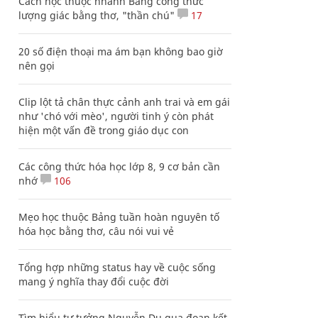
Cách học thuộc nhanh Bảng công thức
lượng giác bằng thơ, "thần chú"
17
20 số điện thoại ma ám bạn không bao giờ
nên gọi
Clip lột tả chân thực cảnh anh trai và em gái
như 'chó với mèo', người tinh ý còn phát
hiện một vấn đề trong giáo dục con
Các công thức hóa học lớp 8, 9 cơ bản cần
nhớ
106
Mẹo học thuộc Bảng tuần hoàn nguyên tố
hóa học bằng thơ, câu nói vui vẻ
Tổng hợp những status hay về cuộc sống
mang ý nghĩa thay đổi cuộc đời
Tìm hiểu tư tưởng Nguyễn Du qua đoạn kết