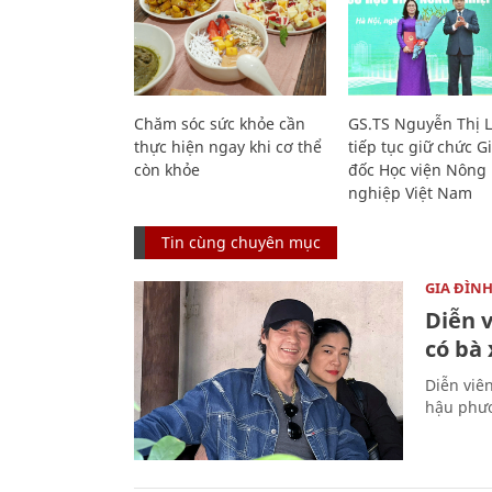
Chăm sóc sức khỏe cần
GS.TS Nguyễn Thị 
thực hiện ngay khi cơ thể
tiếp tục giữ chức 
còn khỏe
đốc Học viện Nông
nghiệp Việt Nam
Tin cùng chuyên mục
GIA ĐÌN
Diễn 
có bà
Diễn viê
hậu phươ