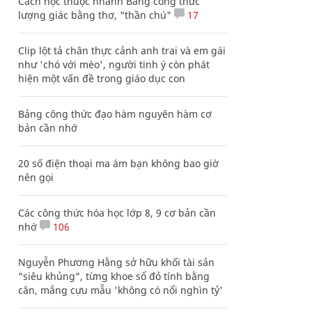
Cách học thuộc nhanh Bảng công thức
lượng giác bằng thơ, "thần chú"
17
Clip lột tả chân thực cảnh anh trai và em gái
như 'chó với mèo', người tinh ý còn phát
hiện một vấn đề trong giáo dục con
Bảng công thức đạo hàm nguyên hàm cơ
bản cần nhớ
20 số điện thoại ma ám bạn không bao giờ
nên gọi
Các công thức hóa học lớp 8, 9 cơ bản cần
nhớ
106
Nguyễn Phương Hằng sở hữu khối tài sản
"siêu khủng", từng khoe sổ đỏ tính bằng
cân, mắng cựu mẫu 'không có nổi nghìn tỷ'