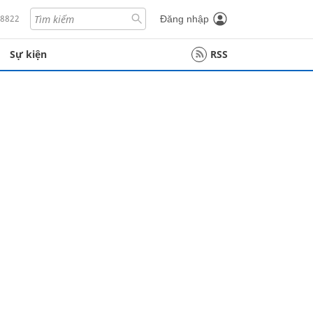
18822
Đăng nhập
Sự kiện
RSS