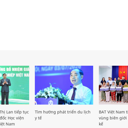
hị Lan tiếp tục
Tìm hướng phát triển du lịch
BAT Việt Nam t
đốc Học viện
y tế
vùng biên giới 
iệt Nam
kế