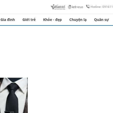
Hotline: 09161
Gia đình
Giới trẻ
Khỏe - đẹp
Chuyện lạ
Quân sự