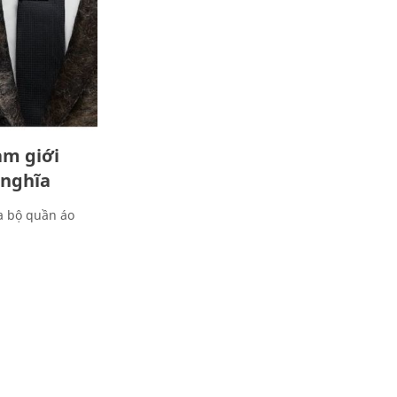
am giới
 nghĩa
a bộ quần áo