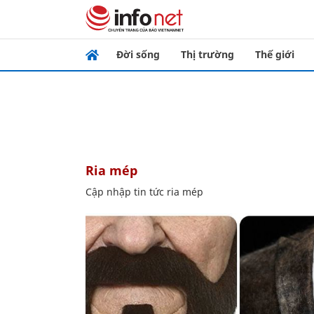
Đời sống
Thị trường
Thế giới
ria mép
Cập nhập tin tức ria mép