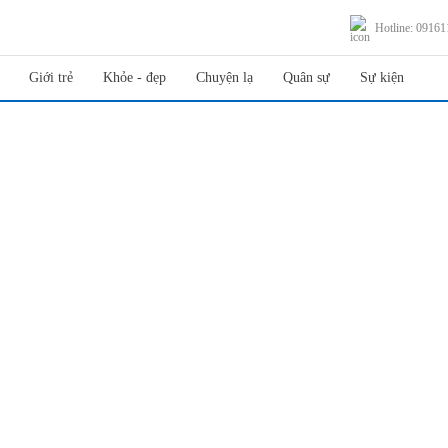
Hotline: 0916
Giới trẻ
Khỏe - đẹp
Chuyện lạ
Quân sự
Sự kiện