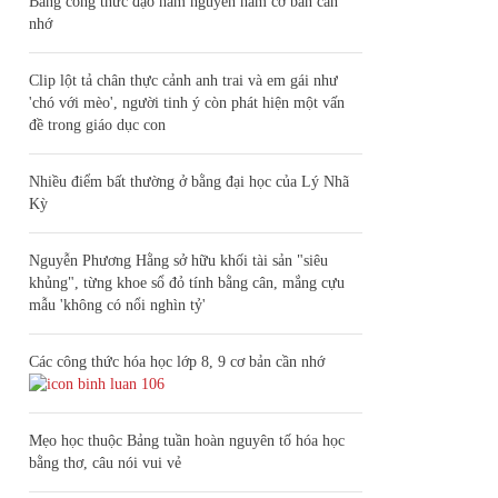
Bảng công thức đạo hàm nguyên hàm cơ bản cần
nhớ
Clip lột tả chân thực cảnh anh trai và em gái như
'chó với mèo', người tinh ý còn phát hiện một vấn
đề trong giáo dục con
Nhiều điểm bất thường ở bằng đại học của Lý Nhã
Kỳ
Nguyễn Phương Hằng sở hữu khối tài sản "siêu
khủng", từng khoe sổ đỏ tính bằng cân, mắng cựu
mẫu 'không có nổi nghìn tỷ'
Các công thức hóa học lớp 8, 9 cơ bản cần nhớ
106
Mẹo học thuộc Bảng tuần hoàn nguyên tố hóa học
bằng thơ, câu nói vui vẻ