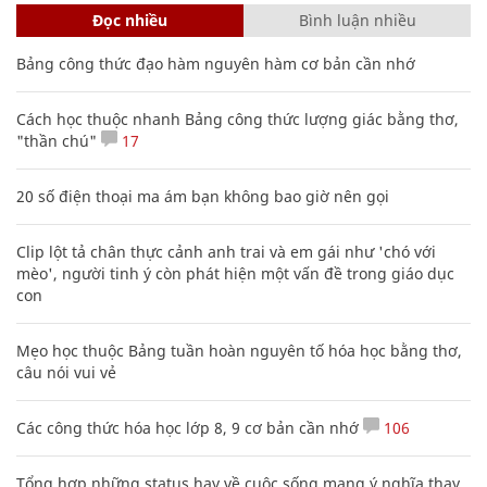
Đọc nhiều
Bình luận nhiều
Bảng công thức đạo hàm nguyên hàm cơ bản cần nhớ
Cách học thuộc nhanh Bảng công thức lượng giác bằng thơ,
"thần chú"
17
20 số điện thoại ma ám bạn không bao giờ nên gọi
Clip lột tả chân thực cảnh anh trai và em gái như 'chó với
mèo', người tinh ý còn phát hiện một vấn đề trong giáo dục
con
Mẹo học thuộc Bảng tuần hoàn nguyên tố hóa học bằng thơ,
câu nói vui vẻ
Các công thức hóa học lớp 8, 9 cơ bản cần nhớ
106
Tổng hợp những status hay về cuộc sống mang ý nghĩa thay