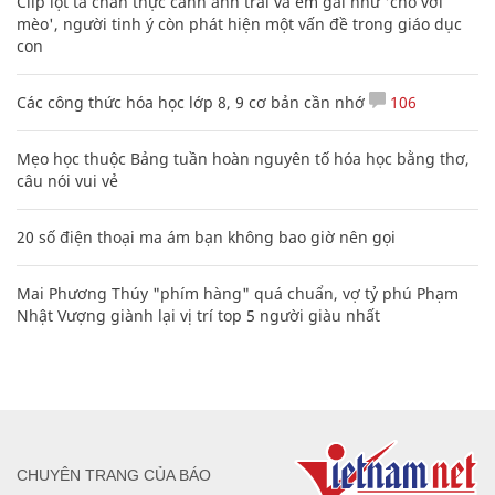
Clip lột tả chân thực cảnh anh trai và em gái như 'chó với
mèo', người tinh ý còn phát hiện một vấn đề trong giáo dục
con
Các công thức hóa học lớp 8, 9 cơ bản cần nhớ
106
Mẹo học thuộc Bảng tuần hoàn nguyên tố hóa học bằng thơ,
câu nói vui vẻ
20 số điện thoại ma ám bạn không bao giờ nên gọi
Mai Phương Thúy "phím hàng" quá chuẩn, vợ tỷ phú Phạm
Nhật Vượng giành lại vị trí top 5 người giàu nhất
CHUYÊN TRANG CỦA BÁO