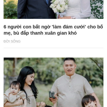
6 người con bất ngờ 'làm đám cưới' cho bố
mẹ, bù đắp thanh xuân gian khó
ĐỜI SỐNG