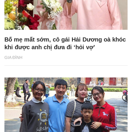
Bố mẹ mất sớm, cô gái Hải Dương oà khóc
khi được anh chị đưa đi ‘hỏi vợ’
GIA ĐÌNH