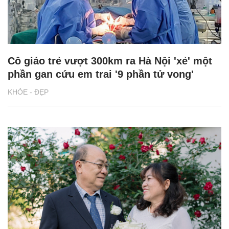
Cô giáo trẻ vượt 300km ra Hà Nội 'xẻ' một
phần gan cứu em trai '9 phần tử vong'
KHỎE - ĐẸP