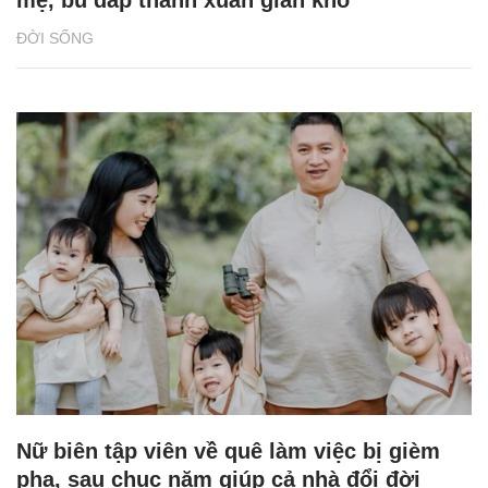
ĐỜI SỐNG
Nữ biên tập viên về quê làm việc bị gièm
pha, sau chục năm giúp cả nhà đổi đời