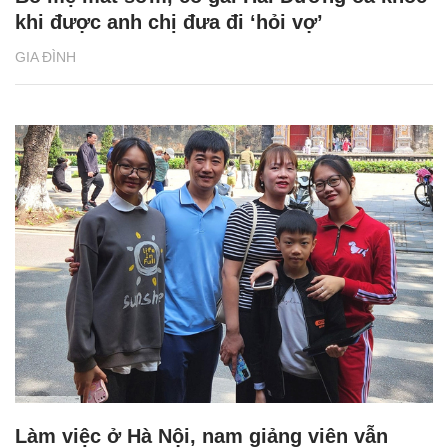
khi được anh chị đưa đi ‘hỏi vợ’
GIA ĐÌNH
Làm việc ở Hà Nội, nam giảng viên vẫn