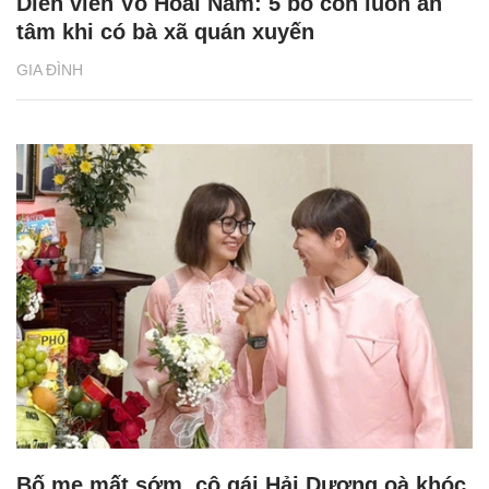
Diễn viên Võ Hoài Nam: 5 bố con luôn an
tâm khi có bà xã quán xuyến
GIA ĐÌNH
Bố mẹ mất sớm, cô gái Hải Dương oà khóc