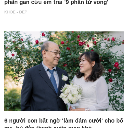
phần gan cứu em trai '9 phần tử vong'
KHỎE - ĐẸP
6 người con bất ngờ 'làm đám cưới' cho bố
mẹ, bù đắp thanh xuân gian khó