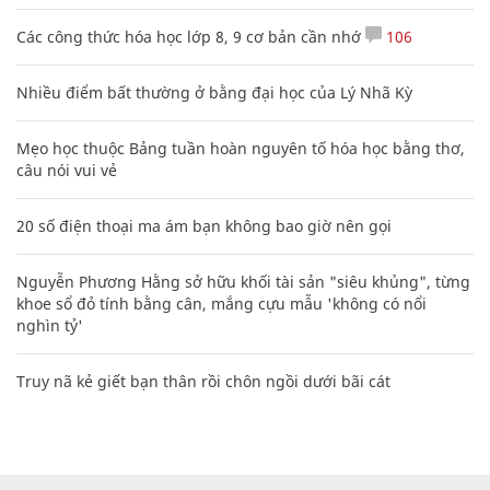
Các công thức hóa học lớp 8, 9 cơ bản cần nhớ
106
Nhiều điểm bất thường ở bằng đại học của Lý Nhã Kỳ
Mẹo học thuộc Bảng tuần hoàn nguyên tố hóa học bằng thơ,
câu nói vui vẻ
20 số điện thoại ma ám bạn không bao giờ nên gọi
Nguyễn Phương Hằng sở hữu khối tài sản "siêu khủng", từng
khoe sổ đỏ tính bằng cân, mắng cựu mẫu 'không có nổi
nghìn tỷ'
Truy nã kẻ giết bạn thân rồi chôn ngồi dưới bãi cát