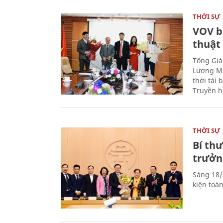
THỜI SỰ
VOV b
thuật
Tổng Giá
Lương Mi
thời tái
Truyền h
THỜI SỰ
Bí th
trưởn
Sáng 18/
kiện toà