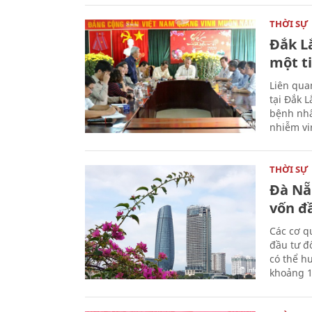
THỜI SỰ
Đắk L
một t
Liên qua
tại Đắk 
bệnh nhâ
nhiễm vi
THỜI SỰ
Đà Nẵ
vốn đầ
Các cơ q
đầu tư đ
có thể h
khoảng 1