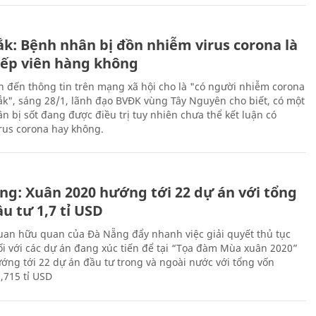
ắk: Bệnh nhân bị đồn nhiễm virus corona là
iếp viên hàng không
n đến thông tin trên mạng xã hội cho là "có người nhiễm corona
Lắk", sáng 28/1, lãnh đạo BVĐK vùng Tây Nguyên cho biết, có một
n bị sốt đang được điều trị tuy nhiên chưa thể kết luận có
rus corona hay không.
ng: Xuân 2020 hướng tới 22 dự án với tổng
u tư 1,7 tỉ USD
uan hữu quan của Đà Nẵng đẩy nhanh việc giải quyết thủ tục
ối với các dự án đang xúc tiến để tại “Tọa đàm Mùa xuân 2020”
ướng tới 22 dự án đầu tư trong và ngoài nước với tổng vốn
,715 tỉ USD