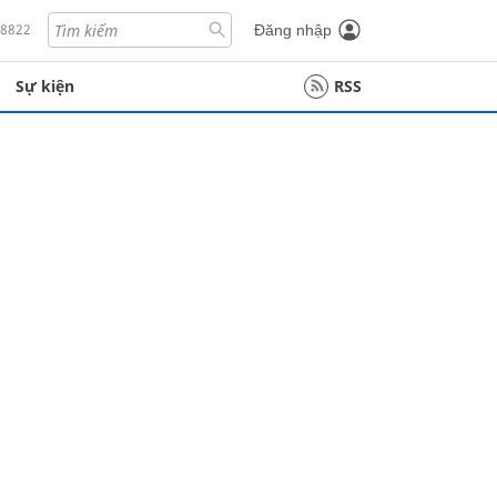
18822
Đăng nhập
Sự kiện
RSS