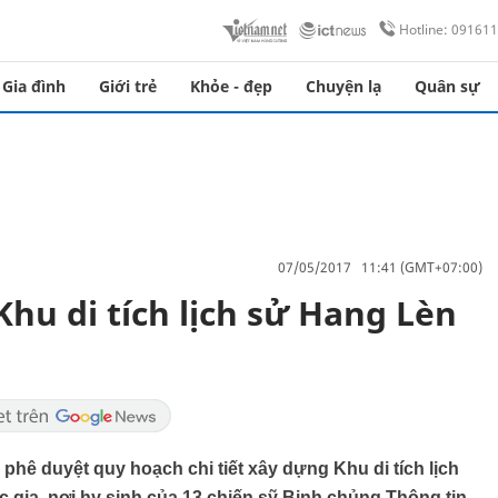
Hotline: 09161
Gia đình
Giới trẻ
Khỏe - đẹp
Chuyện lạ
Quân sự
07/05/2017 11:41 (GMT+07:00)
hu di tích lịch sử Hang Lèn
hê duyệt quy hoạch chi tiết xây dựng Khu di tích lịch
gia, nơi hy sinh của 13 chiến sỹ Binh chủng Thông tin.