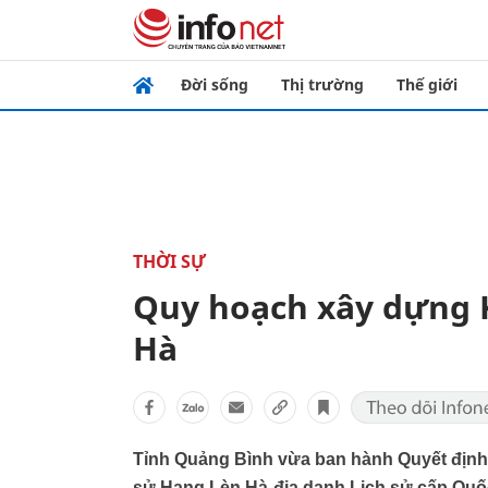
Đời sống
Thị trường
Thế giới
THỜI SỰ
Quy hoạch xây dựng K
Hà
Tỉnh Quảng Bình vừa ban hành Quyết định p
sử Hang Lèn Hà-địa danh Lịch sử cấp Quốc 