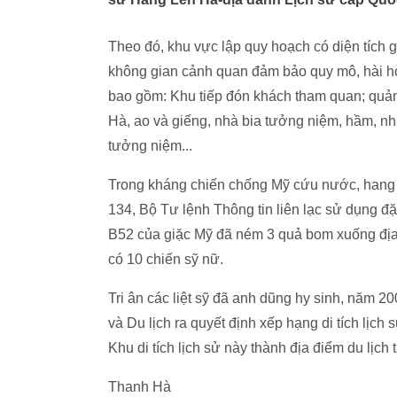
Theo đó, khu vực lập quy hoạch có diện tích
không gian cảnh quan đảm bảo quy mô, hài hòa,
bao gồm: Khu tiếp đón khách tham quan; quảng
Hà, ao và giếng, nhà bia tưởng niệm, hầm, nhà
tưởng niệm...
Trong kháng chiến chống Mỹ cứu nước, hang 
134, Bộ Tư lệnh Thông tin liên lạc sử dụng đ
B52 của giặc Mỹ đã ném 3 quả bom xuống địa 
có 10 chiến sỹ nữ.
Tri ân các liệt sỹ đã anh dũng hy sinh, năm 
và Du lịch ra quyết định xếp hạng di tích lị
Khu di tích lịch sử này thành địa điểm du lịch t
Thanh Hà