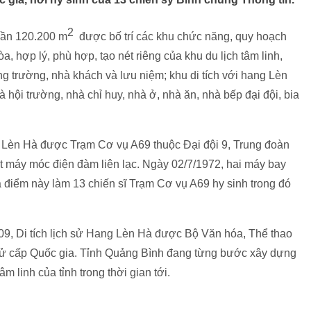
2
 gần 120.200 m
được bố trí các khu chức năng, quy hoạch
 hợp lý, phù hợp, tạo nét riêng của khu du lịch tâm linh,
 trường, nhà khách và lưu niệm; khu di tích với hang Lèn
 hội trường, nhà chỉ huy, nhà ở, nhà ăn, nhà bếp đại đội, bia
Lèn Hà được Trạm Cơ vụ A69 thuộc Đại đội 9, Trung đoàn
ặt máy móc điện đàm liên lạc. Ngày 02/7/1972, hai máy bay
điểm này làm 13 chiến sĩ Trạm Cơ vụ A69 hy sinh trong đó
2009, Di tích lịch sử Hang Lèn Hà được Bộ Văn hóa, Thể thao
ch sử cấp Quốc gia. Tỉnh Quảng Bình đang từng bước xây dựng
âm linh của tỉnh trong thời gian tới.