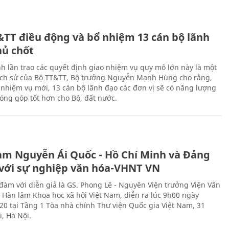
&TT điều động và bổ nhiệm 13 cán bộ lãnh
hủ chốt
h lần trao các quyết định giao nhiệm vụ quy mô lớn này là một
lịch sử của Bộ TT&TT, Bộ trưởng Nguyễn Mạnh Hùng cho rằng,
í, nhiệm vụ mới, 13 cán bộ lãnh đạo các đơn vị sẽ có năng lượng
óng góp tốt hơn cho Bộ, đất nước.
àm Nguyễn Ái Quốc - Hồ Chí Minh và Đảng
với sự nghiệp văn hóa-VHNT VN
 đàm với diễn giả là GS. Phong Lê - Nguyên Viện trưởng Viện Văn
n Hàn lâm Khoa học xã hội Việt Nam, diễn ra lúc 9h00 ngày
20 tại Tầng 1 Tòa nhà chính Thư viện Quốc gia Việt Nam, 31
, Hà Nội.