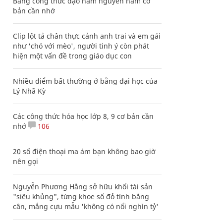
Bảng công thức đạo hàm nguyên hàm cơ
bản cần nhớ
Clip lột tả chân thực cảnh anh trai và em gái
như 'chó với mèo', người tinh ý còn phát
hiện một vấn đề trong giáo dục con
Nhiều điểm bất thường ở bằng đại học của
Lý Nhã Kỳ
Các công thức hóa học lớp 8, 9 cơ bản cần
nhớ
106
20 số điện thoại ma ám bạn không bao giờ
nên gọi
Nguyễn Phương Hằng sở hữu khối tài sản
"siêu khủng", từng khoe sổ đỏ tính bằng
cân, mắng cựu mẫu 'không có nổi nghìn tỷ'