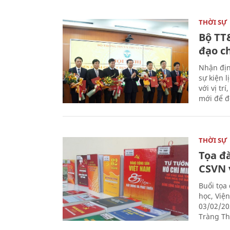
THỜI SỰ
Bộ TT
đạo c
Nhận địn
sự kiện 
với vị tr
mới để đ
THỜI SỰ
Tọa đ
CSVN 
Buổi tọa
học, Việ
03/02/20
Tràng Thi