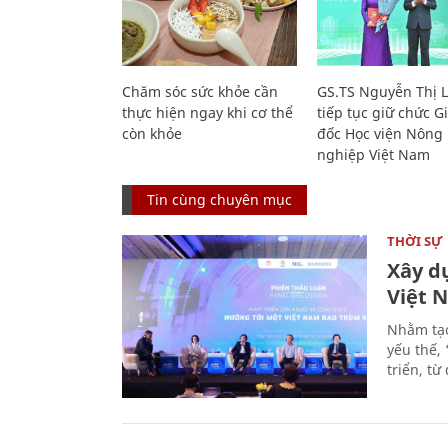
Chăm sóc sức khỏe cần
GS.TS Nguyễn Thị 
thực hiện ngay khi cơ thể
tiếp tục giữ chức 
còn khỏe
đốc Học viện Nông
nghiệp Việt Nam
Tin cùng chuyên mục
THỜI SỰ
Xây d
Việt 
Nhằm tạo
yếu thế,
triển, t