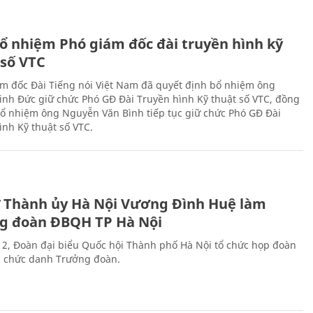
ổ nhiệm Phó giám đốc đài truyền hình kỹ
 số VTC
m đốc Đài Tiếng nói Việt Nam đã quyết định bổ nhiệm ông
nh Đức giữ chức Phó GĐ Đài Truyền hình Kỹ thuật số VTC, đồng
 bổ nhiệm ông Nguyễn Văn Bình tiếp tục giữ chức Phó GĐ Đài
ình Kỹ thuật số VTC.
ư Thành ủy Hà Nội Vương Đình Huệ làm
g đoàn ĐBQH TP Hà Nội
 2, Đoàn đại biểu Quốc hội Thành phố Hà Nội tổ chức họp đoàn
n chức danh Trưởng đoàn.