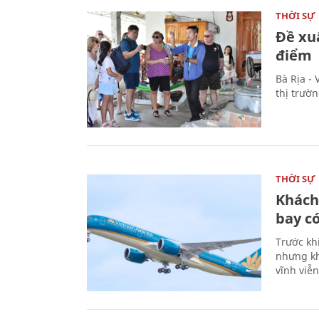
THỜI SỰ
Đề xu
điểm
Bà Rịa -
thị trườ
THỜI SỰ
Khách
bay có
Trước kh
nhưng kh
vĩnh viễ