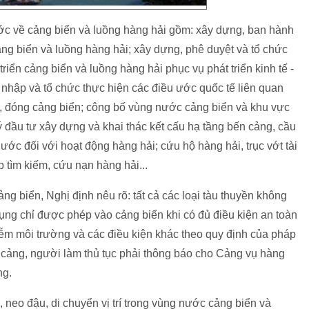
ước về cảng biển và luồng hàng hải gồm: xây dựng, ban hành
ng biển và luồng hàng hải; xây dựng, phê duyệt và tổ chức
triển cảng biển và luồng hàng hải phục vụ phát triển kinh tế -
a nhập và tổ chức thực hiện các điều ước quốc tế liên quan
, đóng cảng biển; công bố vùng nước cảng biển và khu vực
ý đầu tư xây dựng và khai thác kết cấu hạ tầng bến cảng, cầu
ước đối với hoạt động hàng hải; cứu hộ hàng hải, trục vớt tài
p tìm kiếm, cứu nạn hàng hải...
ng biển, Nghị định nêu rõ: tất cả các loại tàu thuyền không
 dụng chỉ được phép vào cảng biển khi có đủ điều kiện an toàn
ễm môi trường và các điều kiện khác theo quy định của pháp
ời cảng, người làm thủ tục phải thông báo cho Cảng vụ hàng
ng.
 neo đậu, di chuyển vị trí trong vùng nước cảng biển và