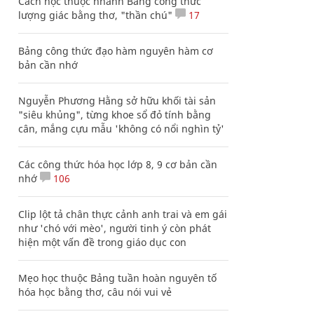
Cách học thuộc nhanh Bảng công thức
lượng giác bằng thơ, "thần chú"
17
Bảng công thức đạo hàm nguyên hàm cơ
bản cần nhớ
Nguyễn Phương Hằng sở hữu khối tài sản
"siêu khủng", từng khoe sổ đỏ tính bằng
cân, mắng cựu mẫu 'không có nổi nghìn tỷ'
Các công thức hóa học lớp 8, 9 cơ bản cần
nhớ
106
Clip lột tả chân thực cảnh anh trai và em gái
như 'chó với mèo', người tinh ý còn phát
hiện một vấn đề trong giáo dục con
Mẹo học thuộc Bảng tuần hoàn nguyên tố
hóa học bằng thơ, câu nói vui vẻ