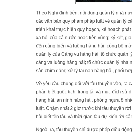
Theo Nghị định trên, nội dung quản lý nhà n
các văn bản quy phạm pháp luật về quản lý cả
triển khai thực hiện quy hoạch, kế hoạch phát 
xã hội của cả nước hoặc liên vùng; ký kết, gi
đến cảng biển và luồng hàng hải; công bố mở
quản lý của Cảng vụ hàng hải; tổ chức quản l
cảng và luồng hàng hải; tổ chức quản lý nhà n
sản chìm đắm; xử lý tai nạn hàng hải, phối hợ
Về yêu cầu chung đối với tàu thuyền vào, ra cả
phân biệt quốc tịch, trọng tải và mục đích sử
hàng hải, an ninh hàng hải, phòng ngừa ô nhi
luật. Chậm nhất 2 giờ trước khi tàu thuyền r
hải biết tên tàu và thời gian tàu dự kiến rời cả
Ngoài ra, tàu thuyền chỉ được phép điều động,