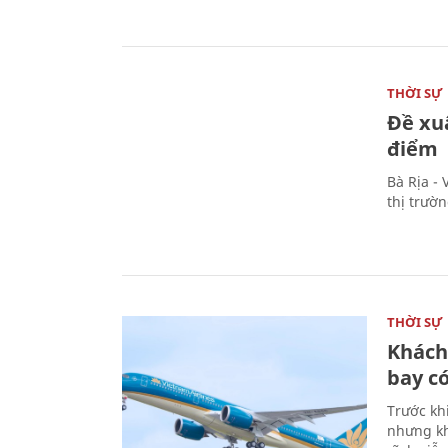
THỜI SỰ
Đề xu
điểm
Bà Rịa -
thị trườ
THỜI SỰ
Khách
bay có
Trước kh
nhưng kh