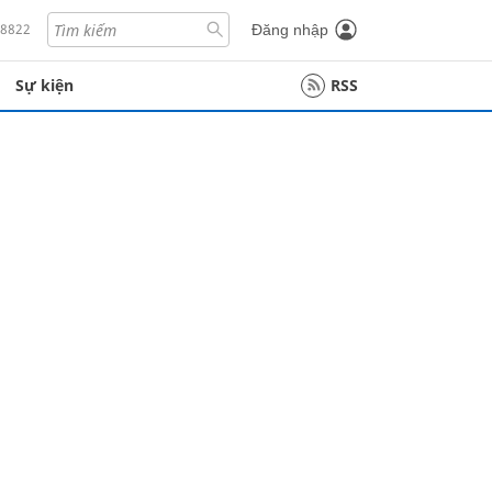
18822
Đăng nhập
Sự kiện
RSS