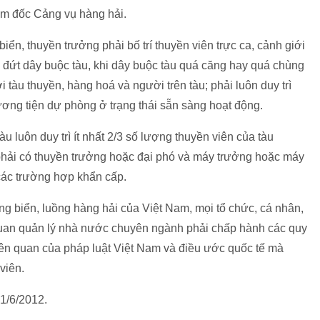
ám đốc Cảng vụ hàng hải.
biển, thuyền trưởng phải bố trí thuyền viên trực ca, cảnh giới
o, đứt dây buộc tàu, khi dây buộc tàu quá căng hay quá chùng
 tàu thuyền, hàng hoá và người trên tàu; phải luôn duy trì
ương tiện dự phòng ở trạng thái sẵn sàng hoạt động.
u luôn duy trì ít nhất 2/3 số lượng thuyền viên của tàu
phải có thuyền trưởng hoặc đại phó và máy trưởng hoặc máy
 các trường hợp khẩn cấp.
ảng biển, luồng hàng hải của Việt Nam, mọi tổ chức, cá nhân,
quan quản lý nhà nước chuyên ngành phải chấp hành các quy
liên quan của pháp luật Việt Nam và điều ước quốc tế mà
viên.
 1/6/2012.