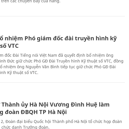
n trên các chuyến bay của hãng.
ổ nhiệm Phó giám đốc đài truyền hình kỹ
 số VTC
m đốc Đài Tiếng nói Việt Nam đã quyết định bổ nhiệm ông
nh Đức giữ chức Phó GĐ Đài Truyền hình Kỹ thuật số VTC, đồng
 bổ nhiệm ông Nguyễn Văn Bình tiếp tục giữ chức Phó GĐ Đài
ình Kỹ thuật số VTC.
ư Thành ủy Hà Nội Vương Đình Huệ làm
g đoàn ĐBQH TP Hà Nội
 2, Đoàn đại biểu Quốc hội Thành phố Hà Nội tổ chức họp đoàn
n chức danh Trưởng đoàn.