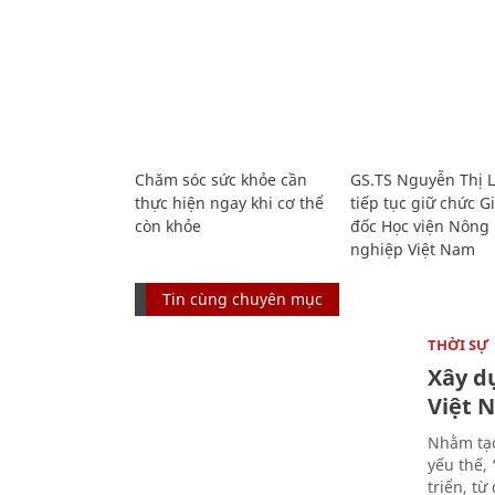
Chăm sóc sức khỏe cần
GS.TS Nguyễn Thị 
thực hiện ngay khi cơ thể
tiếp tục giữ chức 
còn khỏe
đốc Học viện Nông
nghiệp Việt Nam
Tin cùng chuyên mục
THỜI SỰ
Xây d
Việt 
Nhằm tạo
yếu thế,
triển, t