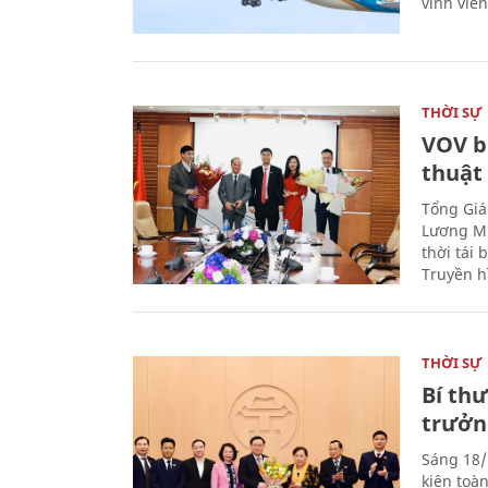
vĩnh viễ
THỜI SỰ
VOV b
thuật
Tổng Giá
Lương Mi
thời tái
Truyền h
THỜI SỰ
Bí th
trưởn
Sáng 18/
kiện toà