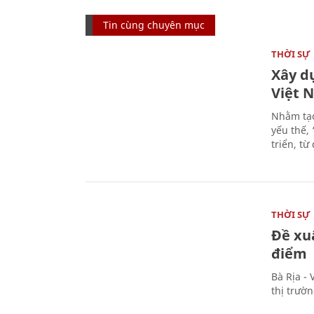
Tin cùng chuyên mục
THỜI SỰ
Xây d
Việt 
Nhằm tạo
yếu thế,
triển, t
THỜI SỰ
Đề xu
điểm
Bà Rịa -
thị trườ