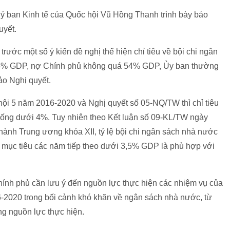
ỷ ban Kinh tế của Quốc hội Vũ Hồng Thanh trình bày báo
quyết.
rước một số ý kiến đề nghị thể hiện chỉ tiêu về bội chi ngân
5% GDP, nợ Chính phủ không quá 54% GDP, Ủy ban thường
̉o Nghị quyết.
 hội 5 năm 2016-2020 và Nghị quyết số 05-NQ/TW thì chỉ tiêu
ống dưới 4%. Tuy nhiên theo Kết luận số 09-KL/TW ngày
hành Trung ương khóa XII, tỷ lệ bội chi ngân sách nhà nước
mục tiêu các năm tiếp theo dưới 3,5% GDP là phù hợp với
Chính phủ cần lưu ý đến nguồn lực thực hiện các nhiệm vụ của
016-2020 trong bối cảnh khó khăn về ngân sách nhà nước, từ
ng nguồn lực thực hiện.