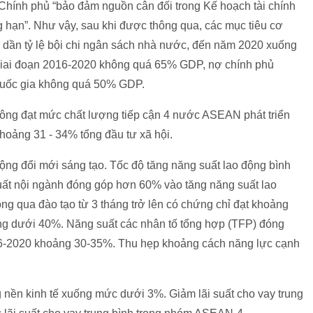
Chính phủ “bảo đảm nguồn cân đối trong Kế hoạch tài chính
 hạn”. Như vậy, sau khi được thông qua, các mục tiêu cơ
m dần tỷ lệ bội chi ngân sách nhà nước, đến năm 2020 xuống
iai đoạn 2016-2020 không quá 65% GDP, nợ chính phủ
uốc gia không quá 50% GDP.
công đạt mức chất lượng tiếp cận 4 nước ASEAN phát triển
hoảng 31 - 34% tổng đầu tư xã hội.
g đổi mới sáng tạo. Tốc độ tăng năng suất lao động bình
uất nội ngành đóng góp hơn 60% vào tăng năng suất lao
g qua đào tạo từ 3 tháng trở lên có chứng chỉ đạt khoảng
ng dưới 40%. Năng suất các nhân tố tổng hợp (TFP) đóng
16-2020 khoảng 30-35%. Thu hẹp khoảng cách năng lực cạnh
g nền kinh tế xuống mức dưới 3%. Giảm lãi suất cho vay trung