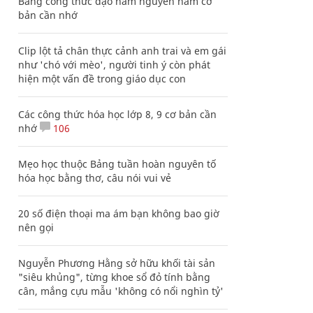
Bảng công thức đạo hàm nguyên hàm cơ
bản cần nhớ
Clip lột tả chân thực cảnh anh trai và em gái
như 'chó với mèo', người tinh ý còn phát
hiện một vấn đề trong giáo dục con
Các công thức hóa học lớp 8, 9 cơ bản cần
nhớ
106
Mẹo học thuộc Bảng tuần hoàn nguyên tố
hóa học bằng thơ, câu nói vui vẻ
20 số điện thoại ma ám bạn không bao giờ
nên gọi
Nguyễn Phương Hằng sở hữu khối tài sản
"siêu khủng", từng khoe sổ đỏ tính bằng
cân, mắng cựu mẫu 'không có nổi nghìn tỷ'