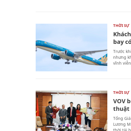
THỜI SỰ
Khách
bay có
Trước kh
nhưng kh
vĩnh viễ
THỜI SỰ
VOV b
thuật
Tổng Giá
Lương Mi
thời tái