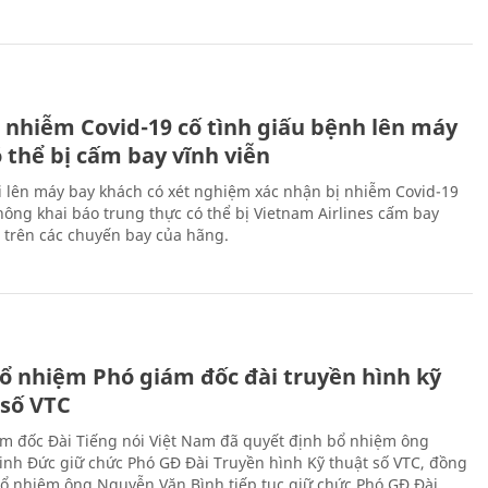
 nhiễm Covid-19 cố tình giấu bệnh lên máy
 thể bị cấm bay vĩnh viễn
i lên máy bay khách có xét nghiệm xác nhận bị nhiễm Covid-19
ông khai báo trung thực có thể bị Vietnam Airlines cấm bay
n trên các chuyến bay của hãng.
ổ nhiệm Phó giám đốc đài truyền hình kỹ
 số VTC
m đốc Đài Tiếng nói Việt Nam đã quyết định bổ nhiệm ông
nh Đức giữ chức Phó GĐ Đài Truyền hình Kỹ thuật số VTC, đồng
 bổ nhiệm ông Nguyễn Văn Bình tiếp tục giữ chức Phó GĐ Đài