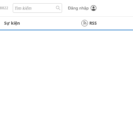
18822
Đăng nhập
Sự kiện
RSS