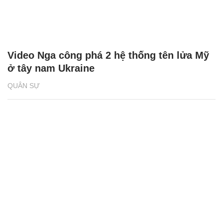
Video Nga công phá 2 hệ thống tên lửa Mỹ
ở tây nam Ukraine
QUÂN SỰ