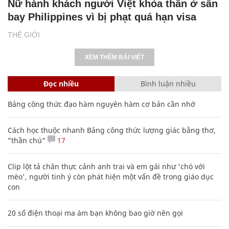
Nữ hành khách người Việt khỏa thân ở sân
bay Philippines vì bị phạt quá hạn visa
THẾ GIỚI
XEM THÊM BÀI VIẾT
Đọc nhiều
Bình luận nhiều
Bảng công thức đạo hàm nguyên hàm cơ bản cần nhớ
Cách học thuộc nhanh Bảng công thức lượng giác bằng thơ,
"thần chú"
17
Clip lột tả chân thực cảnh anh trai và em gái như 'chó với
mèo', người tinh ý còn phát hiện một vấn đề trong giáo dục
con
20 số điện thoại ma ám bạn không bao giờ nên gọi