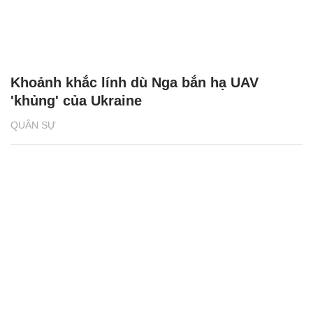
Khoảnh khắc lính dù Nga bắn hạ UAV
'khủng' của Ukraine
QUÂN SỰ