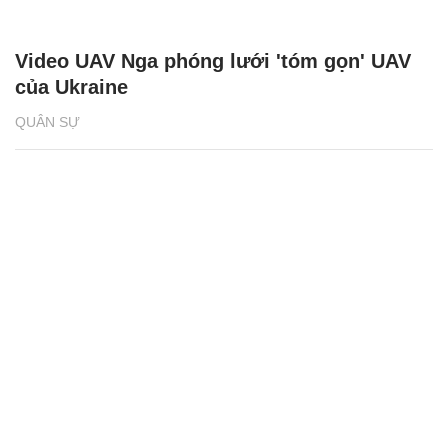
Video UAV Nga phóng lưới 'tóm gọn' UAV
của Ukraine
QUÂN SỰ