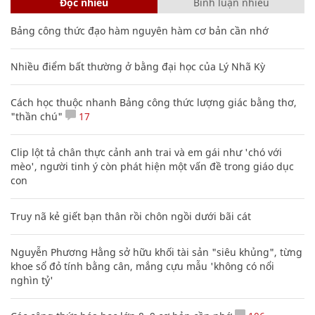
Đọc nhiều
Bình luận nhiều
Bảng công thức đạo hàm nguyên hàm cơ bản cần nhớ
Nhiều điểm bất thường ở bằng đại học của Lý Nhã Kỳ
Cách học thuộc nhanh Bảng công thức lượng giác bằng thơ,
"thần chú"
17
Clip lột tả chân thực cảnh anh trai và em gái như 'chó với
mèo', người tinh ý còn phát hiện một vấn đề trong giáo dục
con
Truy nã kẻ giết bạn thân rồi chôn ngồi dưới bãi cát
Nguyễn Phương Hằng sở hữu khối tài sản "siêu khủng", từng
khoe sổ đỏ tính bằng cân, mắng cựu mẫu 'không có nổi
nghìn tỷ'