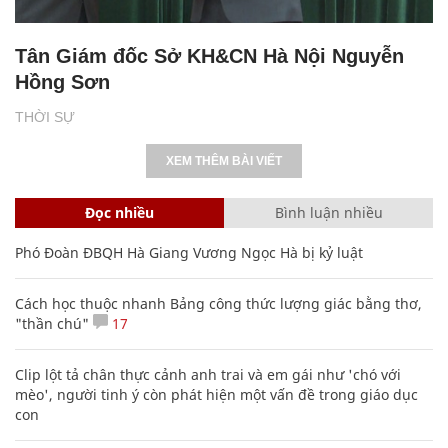
Tân Giám đốc Sở KH&CN Hà Nội Nguyễn
Hồng Sơn
THỜI SỰ
XEM THÊM BÀI VIẾT
Đọc nhiều
Bình luận nhiều
Phó Đoàn ĐBQH Hà Giang Vương Ngọc Hà bị kỷ luật
Cách học thuộc nhanh Bảng công thức lượng giác bằng thơ,
"thần chú"
17
Clip lột tả chân thực cảnh anh trai và em gái như 'chó với
mèo', người tinh ý còn phát hiện một vấn đề trong giáo dục
con