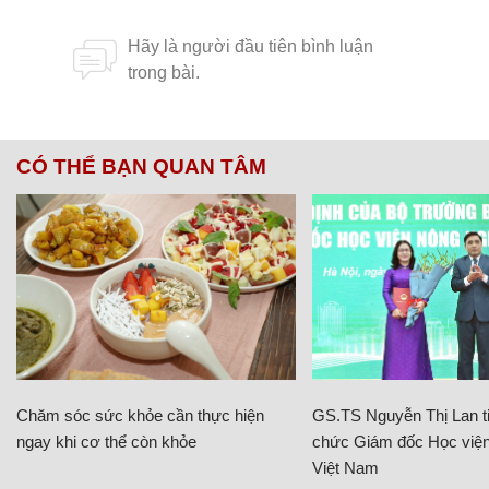
CÓ THỂ BẠN QUAN TÂM
Chăm sóc sức khỏe cần thực hiện
GS.TS Nguyễn Thị Lan ti
ngay khi cơ thể còn khỏe
chức Giám đốc Học viện
Việt Nam