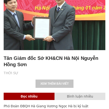
Tân Giám đốc Sở KH&CN Hà Nội Nguyễn
Hồng Sơn
THỜI SỰ
XEM THÊM BÀI VIẾT
Đọc nhiều
Bình luận nhiều
Phó Đoàn ĐBQH Hà Giang Vương Ngọc Hà bị kỷ luật