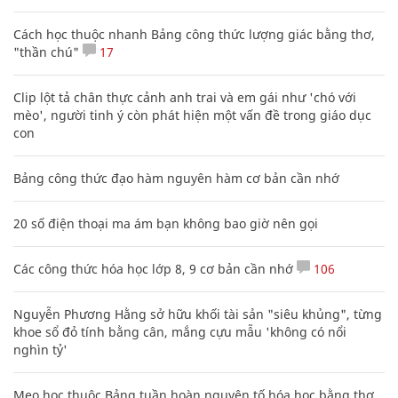
Cách học thuộc nhanh Bảng công thức lượng giác bằng thơ,
"thần chú"
17
Clip lột tả chân thực cảnh anh trai và em gái như 'chó với
mèo', người tinh ý còn phát hiện một vấn đề trong giáo dục
con
Bảng công thức đạo hàm nguyên hàm cơ bản cần nhớ
20 số điện thoại ma ám bạn không bao giờ nên gọi
Các công thức hóa học lớp 8, 9 cơ bản cần nhớ
106
Nguyễn Phương Hằng sở hữu khối tài sản "siêu khủng", từng
khoe sổ đỏ tính bằng cân, mắng cựu mẫu 'không có nổi
nghìn tỷ'
Mẹo học thuộc Bảng tuần hoàn nguyên tố hóa học bằng thơ,