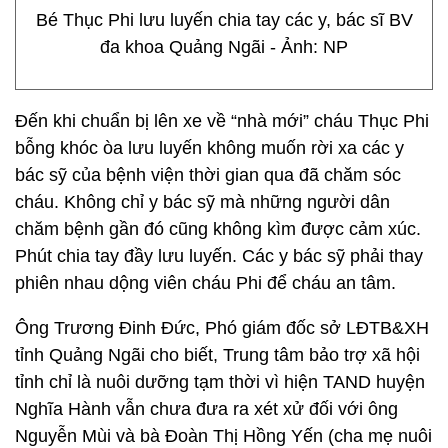
Bé Thục Phi lưu luyến chia tay các y, bác sĩ BV
đa khoa Quảng Ngãi - Ảnh: NP
Đến khi chuẩn bị lên xe về “nhà mới” cháu Thục Phi
bỗng khóc òa lưu luyến không muốn rời xa các y
bác sỹ của bệnh viện thời gian qua đã chăm sóc
cháu. Không chỉ y bác sỹ mà những người dân
chăm bệnh gần đó cũng không kìm được cảm xúc.
Phút chia tay đầy lưu luyến. Các y bác sỹ phải thay
phiên nhau dộng viên cháu Phi để cháu an tâm.
Ông Trương Đinh Đức, Phó giám đốc sở LĐTB&XH
tỉnh Quảng Ngãi cho biết, Trung tâm bảo trợ xã hội
tỉnh chỉ là nuôi dưỡng tạm thời vì hiện TAND huyện
Nghĩa Hành vẫn chưa đưa ra xét xử đối với ông
Nguyễn Mùi và bà Đoàn Thị Hồng Yến (cha mẹ nuôi