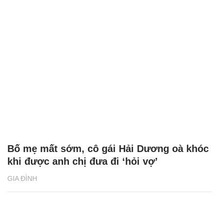
Bố mẹ mất sớm, cô gái Hải Dương oà khóc
khi được anh chị đưa đi ‘hỏi vợ’
GIA ĐÌNH