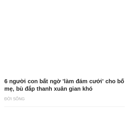
6 người con bất ngờ 'làm đám cưới' cho bố
mẹ, bù đắp thanh xuân gian khó
ĐỜI SỐNG