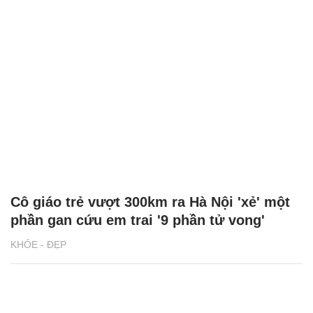
Cô giáo trẻ vượt 300km ra Hà Nội 'xẻ' một
phần gan cứu em trai '9 phần tử vong'
KHỎE - ĐẸP