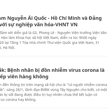
àm Nguyễn Ái Quốc - Hồ Chí Minh và Đảng
với sự nghiệp văn hóa-VHNT VN
 đàm với diễn giả là GS. Phong Lê - Nguyên Viện trưởng Viện Văn
n Hàn lâm Khoa học xã hội Việt Nam, diễn ra lúc 9h00 ngày
20 tại Tầng 1 Tòa nhà chính Thư viện Quốc gia Việt Nam, 31
, Hà Nội.
ắk: Bệnh nhân bị đồn nhiễm virus corona là
iếp viên hàng không
n đến thông tin trên mạng xã hội cho là "có người nhiễm corona
Lắk", sáng 28/1, lãnh đạo BVĐK vùng Tây Nguyên cho biết, có một
n bị sốt đang được điều trị tuy nhiên chưa thể kết luận có
rus corona hay không.