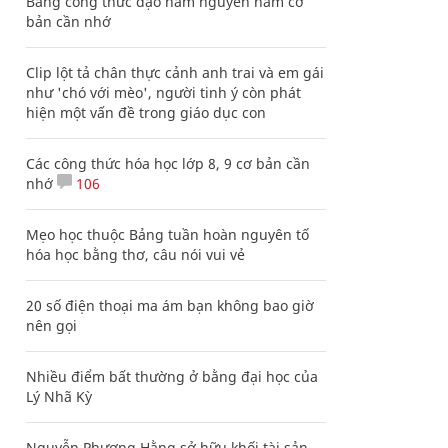
Bảng công thức đạo hàm nguyên hàm cơ
bản cần nhớ
Clip lột tả chân thực cảnh anh trai và em gái
như 'chó với mèo', người tinh ý còn phát
hiện một vấn đề trong giáo dục con
Các công thức hóa học lớp 8, 9 cơ bản cần
nhớ
106
Mẹo học thuộc Bảng tuần hoàn nguyên tố
hóa học bằng thơ, câu nói vui vẻ
20 số điện thoại ma ám bạn không bao giờ
nên gọi
Nhiều điểm bất thường ở bằng đại học của
Lý Nhã Kỳ
Nguyễn Phương Hằng sở hữu khối tài sản