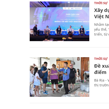
THỜI SỰ
Xây d
Việt 
Nhằm tạo
yếu thế,
triển, t
THỜI SỰ
Đề xu
điểm
Bà Rịa -
thị trườ