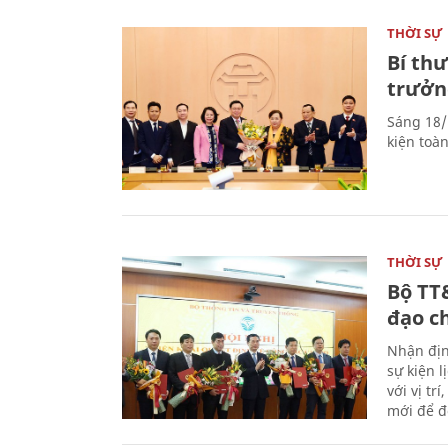
THỜI SỰ
Bí th
trưởn
Sáng 18/
kiện toà
THỜI SỰ
Bộ TT
đạo c
Nhận địn
sự kiện 
với vị tr
mới để đ