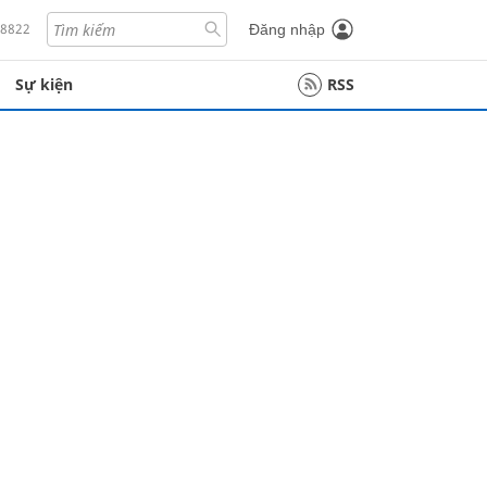
18822
Đăng nhập
Sự kiện
RSS