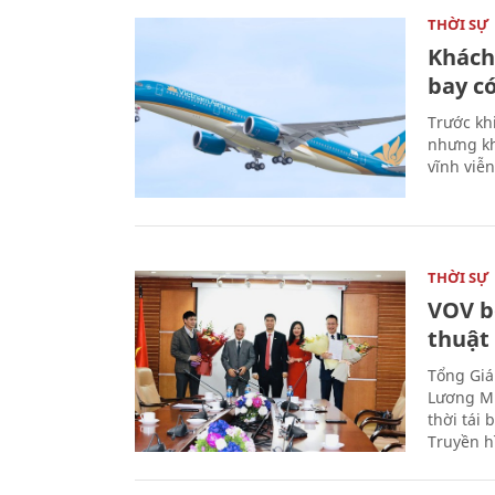
THỜI SỰ
Khách
bay có
Trước kh
nhưng kh
vĩnh viễ
THỜI SỰ
VOV b
thuật
Tổng Giá
Lương Mi
thời tái
Truyền h