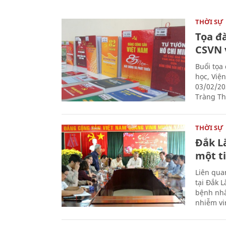
THỜI SỰ
Tọa đ
CSVN 
Buổi tọa
học, Việ
03/02/20
Tràng Thi
THỜI SỰ
Đắk L
một t
Liên qua
tại Đắk 
bệnh nhâ
nhiễm vi