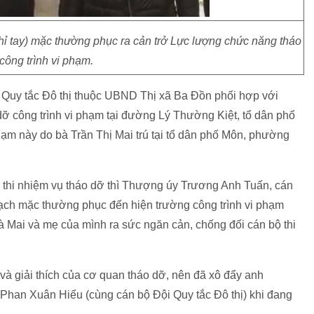
 tay) mặc thường phục ra cản trở Lực lượng chức năng tháo
công trình vi phạm.
 Quy tắc Đô thị thuộc UBND Thị xã Ba Đồn phối hợp với
công trình vi phạm tại đường Lý Thường Kiệt, tổ dân phố
m này do bà Trần Thị Mai trú tại tổ dân phố Môn, phường
 thi nhiệm vụ tháo dỡ thì Thượng úy Trương Anh Tuấn, cán
ch mặc thường phục đến hiện trường công trình vi phạm
à Mai và mẹ của mình ra sức ngăn cản, chống đối cán bộ thi
 giải thích của cơ quan tháo dỡ, nên đã xô đẩy anh
 Phan Xuân Hiếu (cùng cán bộ Đội Quy tắc Đô thị) khi đang