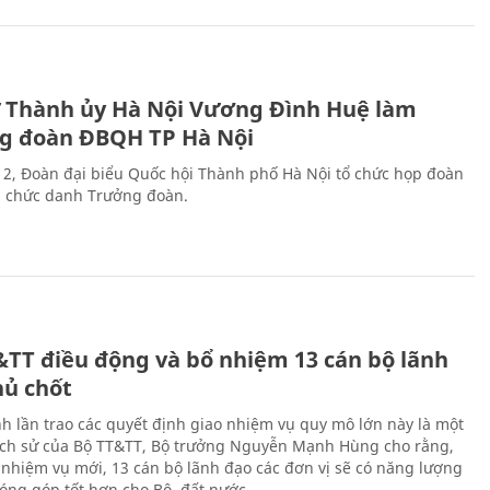
ư Thành ủy Hà Nội Vương Đình Huệ làm
g đoàn ĐBQH TP Hà Nội
 2, Đoàn đại biểu Quốc hội Thành phố Hà Nội tổ chức họp đoàn
n chức danh Trưởng đoàn.
&TT điều động và bổ nhiệm 13 cán bộ lãnh
hủ chốt
h lần trao các quyết định giao nhiệm vụ quy mô lớn này là một
lịch sử của Bộ TT&TT, Bộ trưởng Nguyễn Mạnh Hùng cho rằng,
í, nhiệm vụ mới, 13 cán bộ lãnh đạo các đơn vị sẽ có năng lượng
óng góp tốt hơn cho Bộ, đất nước.