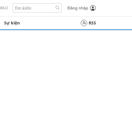
18822
Đăng nhập
Sự kiện
RSS