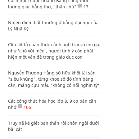
Cách học thuộc nhanh Bảng công thức
lượng giác bằng thơ, "thần chú"
17
Nhiều điểm bất thường ở bằng đại học của
Lý Nhã Kỳ
Clip lột tả chân thực cảnh anh trai và em gái
như 'chó với mèo', người tinh ý còn phát
hiện một vấn đề trong giáo dục con
Nguyễn Phương Hằng sở hữu khối tài sản
"siêu khủng", từng khoe sổ đỏ tính bằng
cân, mắng cựu mẫu 'không có nổi nghìn tỷ'
Các công thức hóa học lớp 8, 9 cơ bản cần
nhớ
106
Truy nã kẻ giết bạn thân rồi chôn ngồi dưới
bãi cát