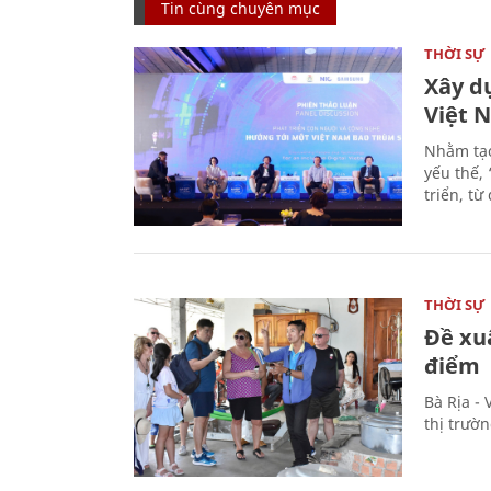
Tin cùng chuyên mục
THỜI SỰ
Xây d
Việt 
Nhằm tạo
yếu thế,
triển, t
THỜI SỰ
Đề xu
điểm
Bà Rịa -
thị trườ