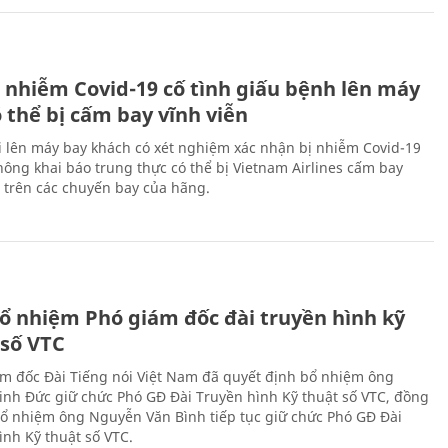
 nhiễm Covid-19 cố tình giấu bệnh lên máy
 thể bị cấm bay vĩnh viễn
i lên máy bay khách có xét nghiệm xác nhận bị nhiễm Covid-19
ông khai báo trung thực có thể bị Vietnam Airlines cấm bay
n trên các chuyến bay của hãng.
ổ nhiệm Phó giám đốc đài truyền hình kỹ
 số VTC
m đốc Đài Tiếng nói Việt Nam đã quyết định bổ nhiệm ông
nh Đức giữ chức Phó GĐ Đài Truyền hình Kỹ thuật số VTC, đồng
 bổ nhiệm ông Nguyễn Văn Bình tiếp tục giữ chức Phó GĐ Đài
ình Kỹ thuật số VTC.