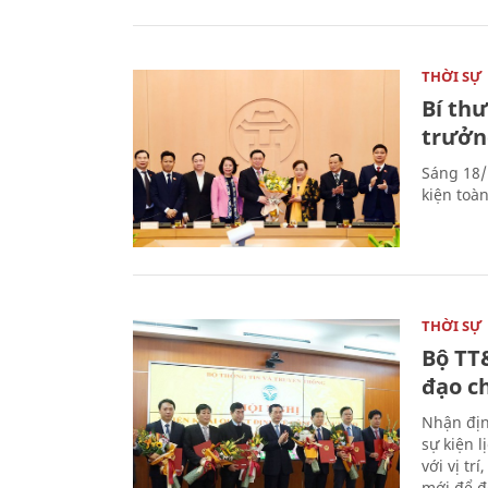
THỜI SỰ
Bí th
trưởn
Sáng 18/
kiện toà
THỜI SỰ
Bộ TT
đạo c
Nhận địn
sự kiện 
với vị tr
mới để đ