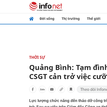
Đời sống
Thị trường
Thế giới
THỜI SỰ
Quảng Bình: Tạm đình
CSGT cản trở việc cư
Lực lượng chức năng đến tháo dỡ công tr
trở. Sau sự việc trên Giám đốc Công an tỉn