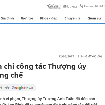
Hotline: 09161
Gia đình
Giới trẻ
Khỏe - đẹp
Chuyện lạ
Quân sự
12/05/2017 19:34 (GMT+07:00)
 chỉ công tác Thượng úy
ỡng chế
ình vi phạm, Thượng úy Trương Anh Tuấn đã đến cản
h Quảng Bình đã ra quyết tạm đình chỉ công tác đối với