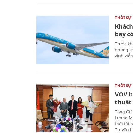
THỜI SỰ
Khách
bay có
Trước kh
nhưng kh
vĩnh viễ
THỜI SỰ
VOV b
thuật
Tổng Giá
Lương Mi
thời tái
Truyền h