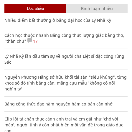
Bình luận nhiều
Đọc nhiều
Nhiều điểm bất thường ở bằng đại học của Lý Nhã Kỳ
Cách học thuộc nhanh Bảng công thức lượng giác bằng thơ,
"thần chú"
17
Lý Nhã Kỳ lần đầu tâm sự về người cha Liệt sĩ đặc công rừng
Sác
Nguyễn Phương Hằng sở hữu khối tài sản "siêu khủng", từng
khoe sổ đỏ tính bằng cân, mắng cựu mẫu 'không có nổi
nghìn tỷ'
Bảng công thức đạo hàm nguyên hàm cơ bản cần nhớ
Clip lột tả chân thực cảnh anh trai và em gái như 'chó với
mèo', người tinh ý còn phát hiện một vấn đề trong giáo dục
con