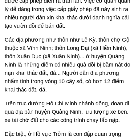
được cấp phép diễn ra tràn lan. Việc cơ quan quản
lý dễ dàng trong việc cấp giấy phép đã nảy sinh ra
nhiều người dân xin khai thác dưới danh nghĩa cải
tạo vườn đồi để bán đất.
Các địa phương như thôn như Lệ Kỳ, thôn chợ Gộ
thuộc xã Vĩnh Ninh; thôn Long Đại (xã Hiền Ninh),
thôn Xuân Dục (xã Xuân Ninh)... ở huyện Quảng
Ninh là những điểm có nhiều quả đồi bị băm nát do
nạn khai thác đất, đá... Người dân địa phương
nhẩm tính trong vòng 10 cây số, có hơn 12 điểm
khai thác đất, đá.
Trên trục đường Hồ Chí Minh nhánh đông, đoạn đi
qua địa bàn huyện Quảng Ninh, lưu lượng xe ben,
xe tải chở đất cho các công trình chạy tấp nập.
Đặc biệt, ở Hồ vực Trởm là con đập quan trọng