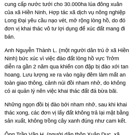
cung cấp nước tưới cho 30.000ha lúa đông xuân
của xã Hiền Ninh, Hợp tác xã dịch vụ nông nghiệp
Long Đại yêu cầu nạo vét, mở rộng lòng hồ, do đó
đơn vị khai thác vô tư lợi dụng để xúc đất mang đi
bán.
Anh Nguyễn Thành L. (một người dân trú ở xã Hiền
Ninh) bức xúc vì việc đào đất lòng hồ vực Trởm
diễn ra gần 2 năm qua khiến con đập bị đào xới tan
hoang. Lưu lượng xe ra vào ngày đêm làm mất an
toàn giao thông, cảnh núi đồi nham nhở, do không
có ai quản lý nên việc khai thác đất đá bừa bãi.
Những ngọn đồi bị đào bới nham nhở, sau khi khai
thác xong, các đơn vị lấy đất không trả lại mặt bằng
sản xuất, không trồng cây xanh đúng như cam kết.
Ông Trần Văn H. (người dân thôn Xuân Dục, xã