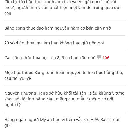
Clip lột tả chân thực cảnh anh trai và em gái như 'chó với
mèo', người tinh ý còn phát hiện một vấn đề trong giáo dục
con
Bảng công thức đạo hàm nguyên hàm cơ bản cần nhớ
20 số điện thoại ma ám bạn không bao giờ nên gọi
Các công thức hóa học lớp 8, 9 cơ bản cần nhớ
106
Mẹo học thuộc Bảng tuần hoàn nguyên tố hóa học bằng thơ,
câu nói vui vẻ
Nguyễn Phương Hằng sở hữu khối tài sản "siêu khủng", từng
khoe sổ đỏ tính bằng cân, mắng cựu mẫu 'không có nổi
nghìn tỷ'
Hàng ngàn người Mỹ ân hận vì tiêm vắc xin HPV: Bác sĩ nói
gì?