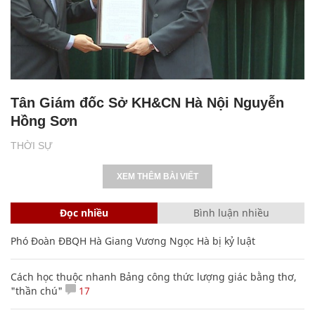
Tân Giám đốc Sở KH&CN Hà Nội Nguyễn
Hồng Sơn
THỜI SỰ
XEM THÊM BÀI VIẾT
Đọc nhiều
Bình luận nhiều
Phó Đoàn ĐBQH Hà Giang Vương Ngọc Hà bị kỷ luật
Cách học thuộc nhanh Bảng công thức lượng giác bằng thơ,
"thần chú"
17