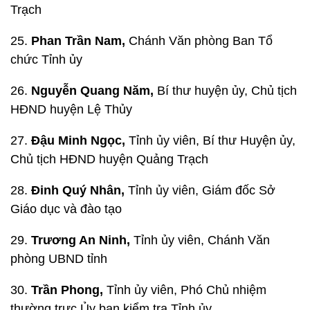
Trạch
25.
Phan Trần Nam,
Chánh Văn phòng Ban Tổ
chức Tỉnh ủy
26.
Nguyễn Quang Năm,
Bí thư huyện ủy, Chủ tịch
HĐND huyện Lệ Thủy
27.
Đậu Minh Ngọc,
Tỉnh ủy viên, Bí thư Huyện ủy,
Chủ tịch HĐND huyện Quảng Trạch
28.
Đinh Quý Nhân,
Tỉnh ủy viên, Giám đốc Sở
Giáo dục và đào tạo
29.
Trương An Ninh,
Tỉnh ủy viên, Chánh Văn
phòng UBND tỉnh
30.
Trần Phong,
Tỉnh ủy viên, Phó Chủ nhiệm
thường trực Ủy ban kiểm tra Tỉnh ủy