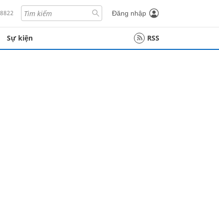
18822
Đăng nhập
Sự kiện
RSS