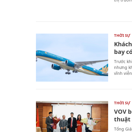
THỜI SỰ
Khách
bay có
Trước kh
nhưng kh
vĩnh viễ
THỜI SỰ
VOV b
thuật
Tổng Giá