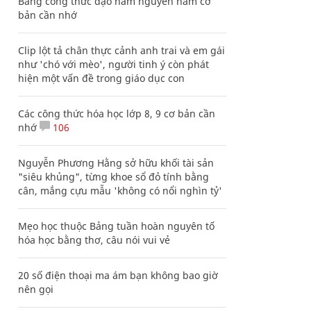
Bảng công thức đạo hàm nguyên hàm cơ
bản cần nhớ
Clip lột tả chân thực cảnh anh trai và em gái
như 'chó với mèo', người tinh ý còn phát
hiện một vấn đề trong giáo dục con
Các công thức hóa học lớp 8, 9 cơ bản cần
nhớ
106
Nguyễn Phương Hằng sở hữu khối tài sản
"siêu khủng", từng khoe sổ đỏ tính bằng
cân, mắng cựu mẫu 'không có nổi nghìn tỷ'
Mẹo học thuộc Bảng tuần hoàn nguyên tố
hóa học bằng thơ, câu nói vui vẻ
20 số điện thoại ma ám bạn không bao giờ
nên gọi