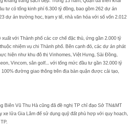
 khang trang sạch đẹp. Trong 13 năm, Quận đã triển khai
u tư có tổng kinh phí 6.300 tỷ đồng, bao gồm 262 dự án
23 dự án trường học, trạm y tế, nhà văn hóa với số vốn 2.012
xuất với Thành phố các cơ chế đặc thù, ứng gần 2.000 tỷ
thuộc nhiệm vụ chi Thành phố. Bên cạnh đó, các dự án phát
 thực hiện như khu đô thị Vinhomes, Việt Hưng, Sài Đồng,
n, Vincom, sân golf... với tổng mức đầu tư gần 32.000 tỷ
; 100% đường giao thông trên địa bàn quận được cải tạo,
ng Biên Vũ Thu Hà cũng đã đề nghị TP chỉ đạo Sở TN&MT
y xe lửa Gia Lâm để sử dụng quỹ đất phù hợp với quy hoạch,
 TP.