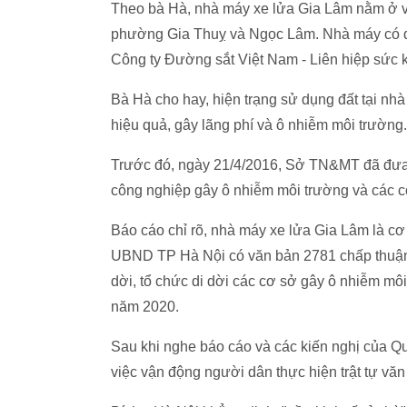
Theo bà Hà, nhà máy xe lửa Gia Lâm nằm ở vị 
phường Gia Thuỵ và Ngọc Lâm. Nhà máy có di
Công ty Đường sắt Việt Nam - Liên hiệp sức 
Bà Hà cho hay, hiện trạng sử dụng đất tại nh
hiệu quả, gây lãng phí và ô nhiễm môi trường.
Trước đó, ngày 21/4/2016, Sở TN&MT đã đưa r
công nghiệp gây ô nhiễm môi trường và các c
Báo cáo chỉ rõ, nhà máy xe lửa Gia Lâm là c
UBND TP Hà Nội có văn bản 2781 chấp thuận 
dời, tổ chức di dời các cơ sở gây ô nhiễm mô
năm 2020.
Sau khi nghe báo cáo và các kiến nghị của Qu
việc vận động người dân thực hiện trật tự văn