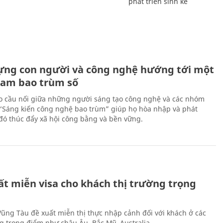
phát triển sinh kế
ựng con người và công nghệ hướng tới một
Nam bao trùm số
 cầu nối giữa những người sáng tạo công nghệ và các nhóm
 “Sáng kiến công nghệ bao trùm” giúp họ hòa nhập và phát
ừ đó thúc đẩy xã hội công bằng và bền vững.
ất miễn visa cho khách thị trường trọng
 Vũng Tàu đề xuất miễn thị thực nhập cảnh đối với khách ở các
ng trọng điểm như châu Âu, Bắc Mỹ, Australia.