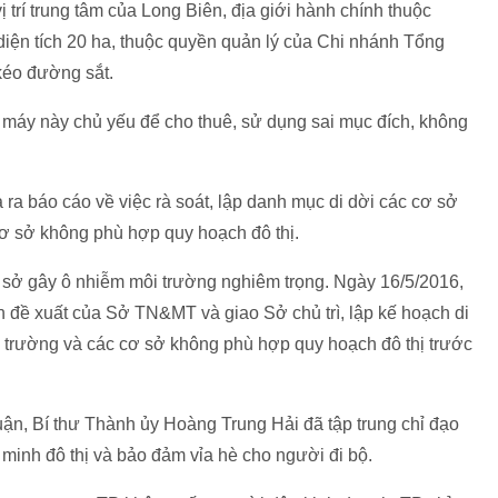
trí trung tâm của Long Biên, địa giới hành chính thuộc
ện tích 20 ha, thuộc quyền quản lý của Chi nhánh Tổng
kéo đường sắt.
à máy này chủ yếu để cho thuê, sử dụng sai mục đích, không
a báo cáo về việc rà soát, lập danh mục di dời các cơ sở
ơ sở không phù hợp quy hoạch đô thị.
ơ sở gây ô nhiễm môi trường nghiêm trọng. Ngày 16/5/2016,
đề xuất của Sở TN&MT và giao Sở chủ trì, lập kế hoạch di
i trường và các cơ sở không phù hợp quy hoạch đô thị trước
ận, Bí thư Thành ủy Hoàng Trung Hải đã tập trung chỉ đạo
 minh đô thị và bảo đảm vỉa hè cho người đi bộ.