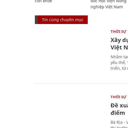
còn khỏe
đốc Học viện Nông
nghiệp Việt Nam
Tin cùng chuyên mục
THỜI SỰ
Xây d
Việt 
Nhằm tạo
yếu thế,
triển, t
THỜI SỰ
Đề xu
điểm
Bà Rịa -
thị trườ