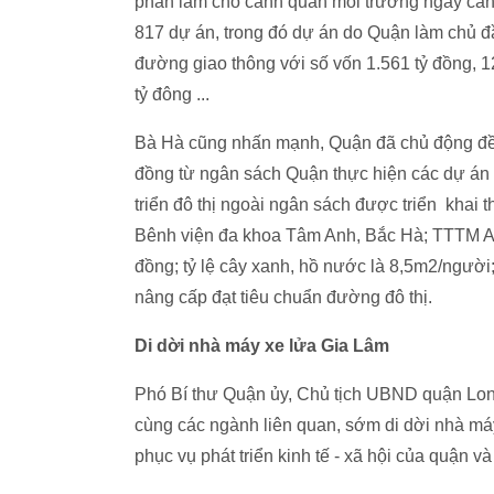
phần làm cho cảnh quan môi trường ngày càng
817 dự án, trong đó dự án do Quận làm chủ đầ
đường giao thông với số vốn 1.561 tỷ đồng, 1
tỷ đông ...
Bà Hà cũng nhấn mạnh, Quận đã chủ động đề 
đồng từ ngân sách Quận thực hiện các dự án 
triển đô thị ngoài ngân sách được triển khai
Bênh viện đa khoa Tâm Anh, Bắc Hà; TTTM Aeo
đồng; tỷ lệ cây xanh, hồ nước là 8,5m2/người
nâng cấp đạt tiêu chuẩn đường đô thị.
Di dời nhà máy xe lửa Gia Lâm
Phó Bí thư Quận ủy, Chủ tịch UBND quận Lo
cùng các ngành liên quan, sớm di dời nhà má
phục vụ phát triển kinh tế - xã hội của quận và