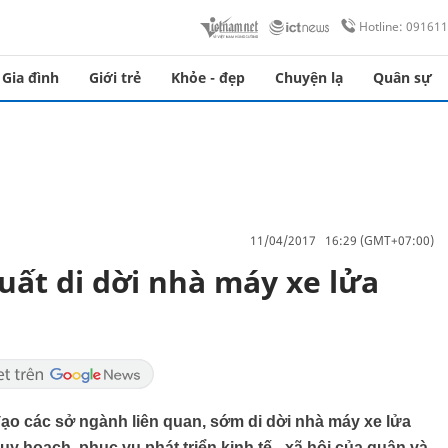
Hotline: 09161
Gia đình
Giới trẻ
Khỏe - đẹp
Chuyện lạ
Quân sự
11/04/2017 16:29 (GMT+07:00)
uất di dời nhà máy xe lửa
ạo các sở ngành liên quan, sớm di dời nhà máy xe lửa
y hoạch, phục vụ phát triển kinh tế - xã hội của quận và