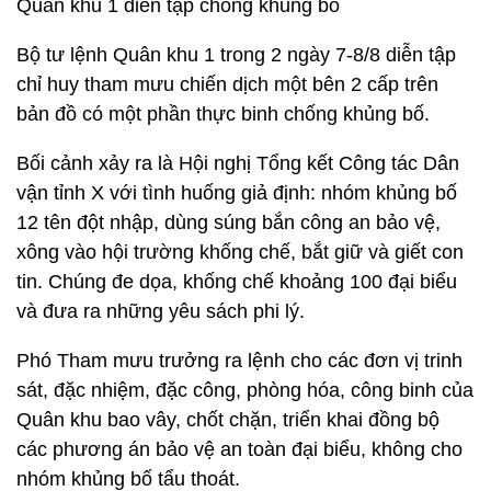
Quân khu 1 diễn tập chống khủng bố
Bộ tư lệnh Quân khu 1 trong 2 ngày 7-8/8 diễn tập
chỉ huy tham mưu chiến dịch một bên 2 cấp trên
bản đồ có một phần thực binh chống khủng bố.
Bối cảnh xảy ra là Hội nghị Tổng kết Công tác Dân
vận tỉnh X với tình huống giả định: nhóm khủng bố
12 tên đột nhập, dùng súng bắn công an bảo vệ,
xông vào hội trường khống chế, bắt giữ và giết con
tin. Chúng đe dọa, khống chế khoảng 100 đại biểu
và đưa ra những yêu sách phi lý.
Phó Tham mưu trưởng ra lệnh cho các đơn vị trinh
sát, đặc nhiệm, đặc công, phòng hóa, công binh của
Quân khu bao vây, chốt chặn, triển khai đồng bộ
các phương án bảo vệ an toàn đại biểu, không cho
nhóm khủng bố tẩu thoát.