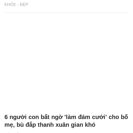
KHỎE - ĐẸP
6 người con bất ngờ 'làm đám cưới' cho bố
mẹ, bù đắp thanh xuân gian khó