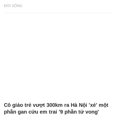
ĐỜI SỐNG
Cô giáo trẻ vượt 300km ra Hà Nội 'xẻ' một
phần gan cứu em trai '9 phần tử vong'