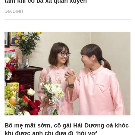
tâm khi có bà xã quán xuyến
GIA ĐÌNH
Bố mẹ mất sớm, cô gái Hải Dương oà khóc
khi được anh chị đưa đi ‘hỏi vợ’