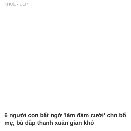
KHỎE - ĐẸP
6 người con bất ngờ 'làm đám cưới' cho bố
mẹ, bù đắp thanh xuân gian khó