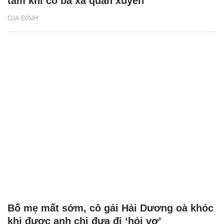
tâm khi có bà xã quán xuyến
GIA ĐÌNH
Bố mẹ mất sớm, cô gái Hải Dương oà khóc
khi được anh chị đưa đi ‘hỏi vợ’