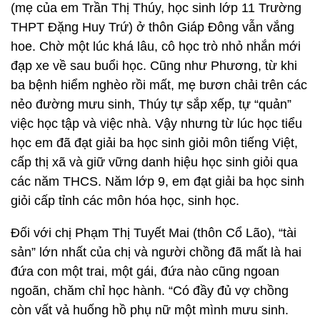
(mẹ của em Trần Thị Thúy, học sinh lớp 11 Trường
THPT Đặng Huy Trứ) ở thôn Giáp Đông vẫn vắng
hoe. Chờ một lúc khá lâu, cô học trò nhỏ nhắn mới
đạp xe về sau buổi học. Cũng như Phương, từ khi
ba bệnh hiểm nghèo rồi mất, mẹ bươn chải trên các
nẻo đường mưu sinh, Thúy tự sắp xếp, tự “quản”
việc học tập và việc nhà. Vậy nhưng từ lúc học tiểu
học em đã đạt giải ba học sinh giỏi môn tiếng Việt,
cấp thị xã và giữ vững danh hiệu học sinh giỏi qua
các năm THCS. Năm lớp 9, em đạt giải ba học sinh
giỏi cấp tỉnh các môn hóa học, sinh học.
Đối với chị Phạm Thị Tuyết Mai (thôn Cổ Lão), “tài
sản” lớn nhất của chị và người chồng đã mất là hai
đứa con một trai, một gái, đứa nào cũng ngoan
ngoãn, chăm chỉ học hành. “Có đầy đủ vợ chồng
còn vất vả huống hồ phụ nữ một mình mưu sinh.