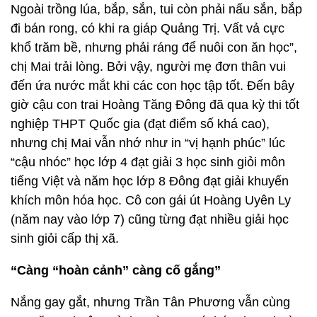
Ngoài trồng lúa, bắp, sắn, tui còn phải nấu sắn, bắp
đi bán rong, có khi ra giáp Quảng Trị. Vất vả cực
khổ trăm bề, nhưng phải ráng để nuôi con ăn học”,
chị Mai trải lòng. Bởi vậy, người mẹ đơn thân vui
đến ứa nước mắt khi các con học tập tốt. Đến bây
giờ cậu con trai Hoàng Tăng Đông đã qua kỳ thi tốt
nghiệp THPT Quốc gia (đạt điểm số khá cao),
nhưng chị Mai vẫn nhớ như in “vị hạnh phúc” lúc
“cậu nhóc” học lớp 4 đạt giải 3 học sinh giỏi môn
tiếng Việt và năm học lớp 8 Đông đạt giải khuyến
khích môn hóa học. Cô con gái út Hoàng Uyên Ly
(năm nay vào lớp 7) cũng từng đạt nhiều giải học
sinh giỏi cấp thị xã.
“Càng “hoàn cảnh” càng cố gắng”
Nắng gay gắt, nhưng Trần Tân Phương vẫn cùng