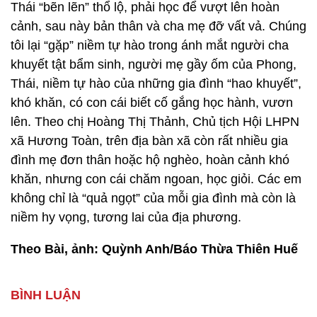
Thái “bẽn lẽn” thổ lộ, phải học để vượt lên hoàn
cảnh, sau này bản thân và cha mẹ đỡ vất vả. Chúng
tôi lại “gặp” niềm tự hào trong ánh mắt người cha
khuyết tật bẩm sinh, người mẹ gầy ốm của Phong,
Thái, niềm tự hào của những gia đình “hao khuyết”,
khó khăn, có con cái biết cố gắng học hành, vươn
lên. Theo chị Hoàng Thị Thảnh, Chủ tịch Hội LHPN
xã Hương Toàn, trên địa bàn xã còn rất nhiều gia
đình mẹ đơn thân hoặc hộ nghèo, hoàn cảnh khó
khăn, nhưng con cái chăm ngoan, học giỏi. Các em
không chỉ là “quả ngọt” của mỗi gia đình mà còn là
niềm hy vọng, tương lai của địa phương.
Theo Bài, ảnh: Quỳnh Anh/Báo Thừa Thiên Huế