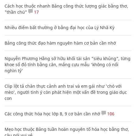
Cách học thuộc nhanh Bảng công thức lượng giác bằng thơ,
"thần chú"
17
Nhiều điểm bất thường ở bằng đại học của Lý Nhã Kỳ
Bảng công thức đạo hàm nguyên hàm cơ bản cần nhớ
Nguyễn Phương Hằng sở hữu khối tài sản "siêu khủng", từng
khoe sổ đỏ tính bằng cân, mắng cựu mẫu 'không có nổi
nghìn tỷ'
Clip lột tả chân thực cảnh anh trai và em gái như 'chó với
mèo', người tinh ý còn phát hiện một vấn đề trong giáo dục
con
Các công thức hóa học lớp 8, 9 cơ bản cần nhớ
106
Mẹo học thuộc Bảng tuần hoàn nguyên tố hóa học bằng thơ,
câu nói vui vẻ