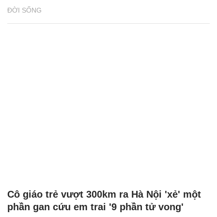
ĐỜI SỐNG
Cô giáo trẻ vượt 300km ra Hà Nội 'xẻ' một
phần gan cứu em trai '9 phần tử vong'