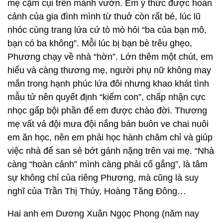
mẹ cặm cụi trên mảnh vườn. Em ý thức được hoàn
cảnh của gia đình mình từ thuở còn rất bé, lúc lũ
nhóc cùng trang lứa cứ tò mò hỏi “ba của bạn mô,
bạn có ba không”. Mỗi lúc bị bạn bè trêu ghẹo,
Phương chạy về nhà “hờn”. Lớn thêm một chút, em
hiểu và càng thương mẹ, người phụ nữ không may
mắn trong hạnh phúc lứa đôi nhưng khao khát tình
mẫu tử nên quyết định “kiếm con”, chấp nhận cực
nhọc gấp bội phần để em được chào đời. Thương
mẹ vất vả đội mưa đội nắng bán buôn ve chai nuôi
em ăn học, nên em phải học hành chăm chỉ và giúp
việc nhà để san sẻ bớt gánh nặng trên vai mẹ. “Nhà
càng “hoàn cảnh” mình càng phải cố gắng”, là tâm
sự không chỉ của riêng Phương, mà cũng là suy
nghĩ của Trần Thị Thúy, Hoàng Tăng Đông…
Hai anh em Dương Xuân Ngọc Phong (năm nay