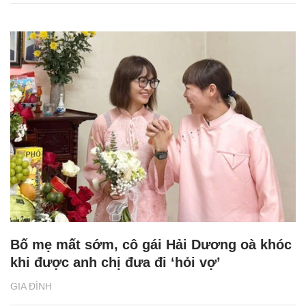
Bố mẹ mất sớm, cô gái Hải Dương oà khóc
khi được anh chị đưa đi ‘hỏi vợ’
GIA ĐÌNH