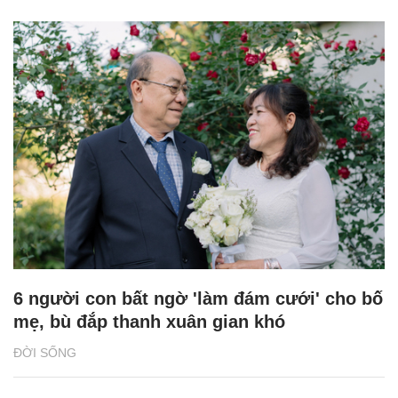
6 người con bất ngờ 'làm đám cưới' cho bố
mẹ, bù đắp thanh xuân gian khó
ĐỜI SỐNG