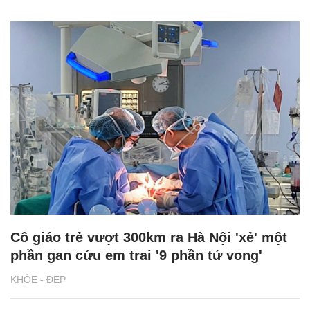
Cô giáo trẻ vượt 300km ra Hà Nội 'xẻ' một
phần gan cứu em trai '9 phần tử vong'
KHỎE - ĐẸP