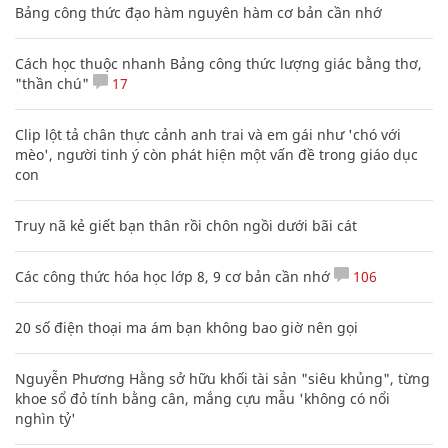
Bảng công thức đạo hàm nguyên hàm cơ bản cần nhớ
Cách học thuộc nhanh Bảng công thức lượng giác bằng thơ,
"thần chú"
17
Clip lột tả chân thực cảnh anh trai và em gái như 'chó với
mèo', người tinh ý còn phát hiện một vấn đề trong giáo dục
con
Truy nã kẻ giết bạn thân rồi chôn ngồi dưới bãi cát
Các công thức hóa học lớp 8, 9 cơ bản cần nhớ
106
20 số điện thoại ma ám bạn không bao giờ nên gọi
Nguyễn Phương Hằng sở hữu khối tài sản "siêu khủng", từng
khoe sổ đỏ tính bằng cân, mắng cựu mẫu 'không có nổi
nghìn tỷ'