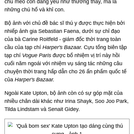
chú mèo con đáng yêu như thường thấy, mà là
những chú hổ và khỉ con.
Bộ ảnh với chủ đề bác sĩ thú y được thực hiện bởi
nhiếp ảnh gia Sebastian Faena, dưới sự chỉ đạo
của bà Carine Roitfeld - giám đốc thời trang toàn
cầu của tạp chí
Harper's Bazaar.
Cựu tổng biên tập
tạp chí
Vogue Paris
được bổ nhiệm vị trí này hồi
cuối năm ngoái với nhiệm vụ sáng tác những câu
chuyện thời trang hấp dẫn cho 26 ấn phẩm quốc tế
của
Harper's Bazaar.
Ngoài Kate Upton, bộ ảnh còn có sự góp mặt của
nhiều chân dài khác như Irina Shayk, Soo Joo Park,
Tilda Lindstam và Senait Gidey.