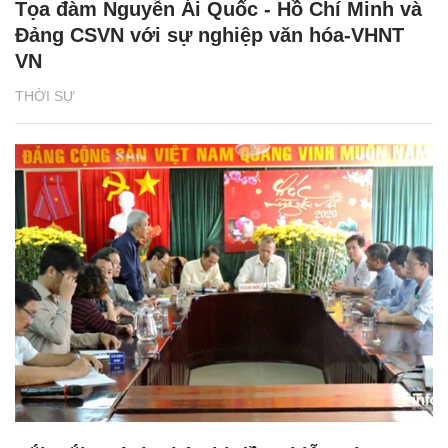
Tọa đàm Nguyễn Ái Quốc - Hồ Chí Minh và
Đảng CSVN với sự nghiệp văn hóa-VHNT
VN
THỜI SỰ