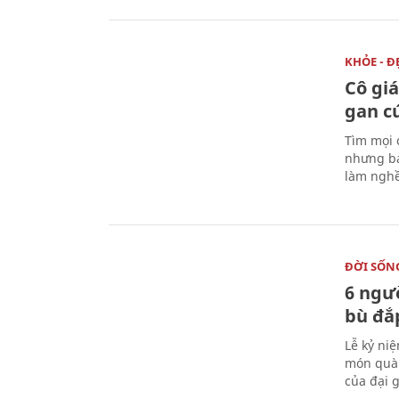
KHỎE - Đ
Cô gi
gan c
Tìm mọi 
nhưng bá
làm nghề
ĐỜI SỐN
6 ngư
bù đắ
Lễ kỷ ni
món quà 
của đại g