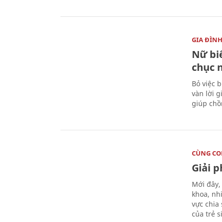
GIA ĐÌN
Nữ biê
chục 
Bỏ việc 
vàn lời 
giúp chồ
CÙNG C
Giải 
Mới đây,
khoa, nh
vực chia
của trẻ 