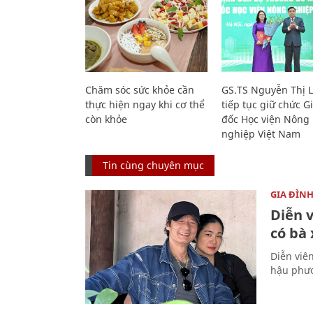
Chăm sóc sức khỏe cần
GS.TS Nguyễn Thị 
thực hiện ngay khi cơ thể
tiếp tục giữ chức 
còn khỏe
đốc Học viện Nông
nghiệp Việt Nam
Tin cùng chuyên mục
GIA ĐÌN
Diễn 
có bà
Diễn viê
hậu phươ