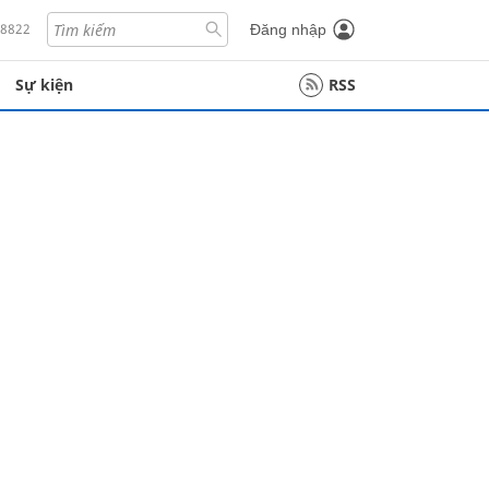
18822
Đăng nhập
Sự kiện
RSS