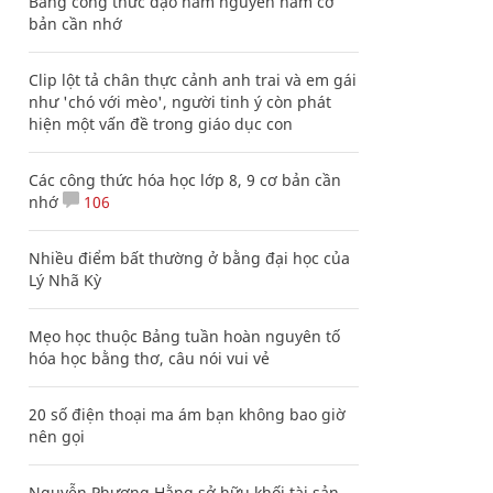
Bảng công thức đạo hàm nguyên hàm cơ
bản cần nhớ
Clip lột tả chân thực cảnh anh trai và em gái
như 'chó với mèo', người tinh ý còn phát
hiện một vấn đề trong giáo dục con
Các công thức hóa học lớp 8, 9 cơ bản cần
nhớ
106
Nhiều điểm bất thường ở bằng đại học của
Lý Nhã Kỳ
Mẹo học thuộc Bảng tuần hoàn nguyên tố
hóa học bằng thơ, câu nói vui vẻ
20 số điện thoại ma ám bạn không bao giờ
nên gọi
Nguyễn Phương Hằng sở hữu khối tài sản