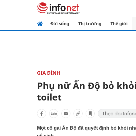
Đời sống
Thị trường
Thế giới
GIA ĐÌNH
Phụ nữ Ấn Độ bỏ khỏi
toilet
Một cô gái Ấn Độ đã quyết định bỏ khỏi n
vệ sinh.