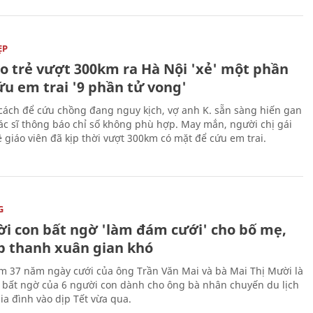
ẸP
áo trẻ vượt 300km ra Hà Nội 'xẻ' một phần
ứu em trai '9 phần tử vong'
cách để cứu chồng đang nguy kịch, vợ anh K. sẵn sàng hiến gan
c sĩ thông báo chỉ số không phù hợp. May mắn, người chị gái
 giáo viên đã kịp thời vượt 300km có mặt để cứu em trai.
G
ời con bất ngờ 'làm đám cưới' cho bố mẹ,
p thanh xuân gian khó
ệm 37 năm ngày cưới của ông Trần Văn Mai và bà Mai Thị Mười là
bất ngờ của 6 người con dành cho ông bà nhân chuyến du lịch
ia đình vào dịp Tết vừa qua.