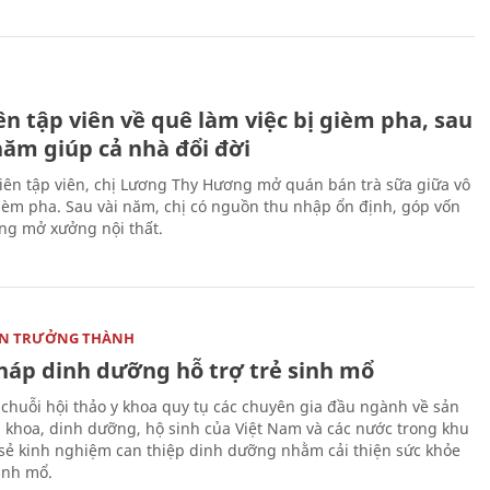
H
n tập viên về quê làm việc bị gièm pha, sau
năm giúp cả nhà đổi đời
biên tập viên, chị Lương Thy Hương mở quán bán trà sữa giữa vô
gièm pha. Sau vài năm, chị có nguồn thu nhập ổn định, góp vốn
ng mở xưởng nội thất.
ON TRƯỞNG THÀNH
pháp dinh dưỡng hỗ trợ trẻ sinh mổ
 chuỗi hội thảo y khoa quy tụ các chuyên gia đầu ngành về sản
i khoa, dinh dưỡng, hộ sinh của Việt Nam và các nước trong khu
 sẻ kinh nghiệm can thiệp dinh dưỡng nhằm cải thiện sức khỏe
sinh mổ.