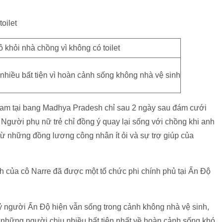
oilet
hiều bất tiện vì hoàn cảnh sống không nhà vệ sinh
vram tại bang Madhya Pradesh chỉ sau 2 ngày sau đám cưới
. Người phụ nữ trẻ chỉ đồng ý quay lại sống với chồng khi anh
từ những đồng lương công nhân ít ỏi và sự trợ giúp của
 của cô Narre đã được một tổ chức phi chính phủ tại Ấn Độ
 người Ấn Độ hiện vẫn sống trong cảnh không nhà vệ sinh,
à những người chịu nhiều bất tiện nhất về hoàn cảnh sống khó