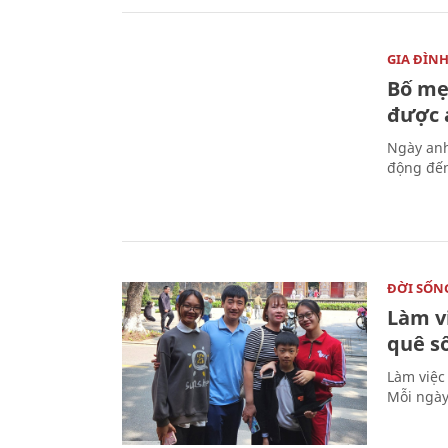
GIA ĐÌN
Bố mẹ
được a
Ngày anh
động đến
ĐỜI SỐN
Làm v
quê s
Làm việc
Mỗi ngày