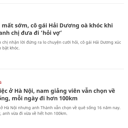
H
 mất sớm, cô gái Hải Dương oà khóc khi
nh chị đưa đi ‘hỏi vợ’
 chị nhận lời đứng ra lo chuyện cưới hỏi, cô gái Hải Dương xúc
 bật khóc.
G
iệc ở Hà Nội, nam giảng viên vẫn chọn về
ống, mỗi ngày đi hơn 100km
 ở Hà Nội nhưng anh Thành vẫn chọn về quê sống 16 năm nay.
, anh vừa đi vừa về hết hơn 100km.