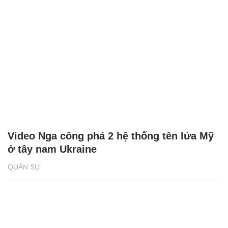
Video Nga công phá 2 hệ thống tên lửa Mỹ
ở tây nam Ukraine
QUÂN SỰ