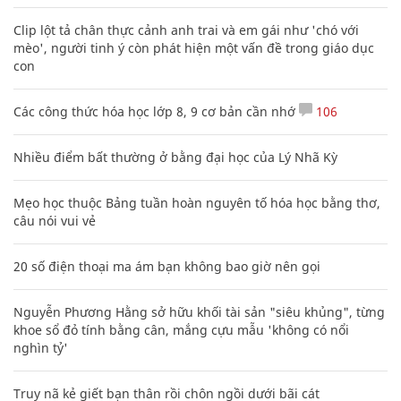
Clip lột tả chân thực cảnh anh trai và em gái như 'chó với
mèo', người tinh ý còn phát hiện một vấn đề trong giáo dục
con
Các công thức hóa học lớp 8, 9 cơ bản cần nhớ
106
Nhiều điểm bất thường ở bằng đại học của Lý Nhã Kỳ
Mẹo học thuộc Bảng tuần hoàn nguyên tố hóa học bằng thơ,
câu nói vui vẻ
20 số điện thoại ma ám bạn không bao giờ nên gọi
Nguyễn Phương Hằng sở hữu khối tài sản "siêu khủng", từng
khoe sổ đỏ tính bằng cân, mắng cựu mẫu 'không có nổi
nghìn tỷ'
Truy nã kẻ giết bạn thân rồi chôn ngồi dưới bãi cát