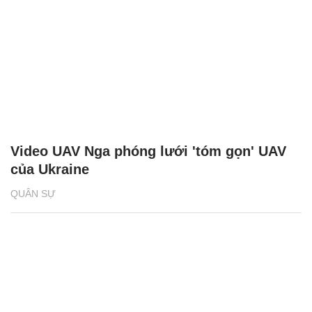
Video UAV Nga phóng lưới 'tóm gọn' UAV
của Ukraine
QUÂN SỰ