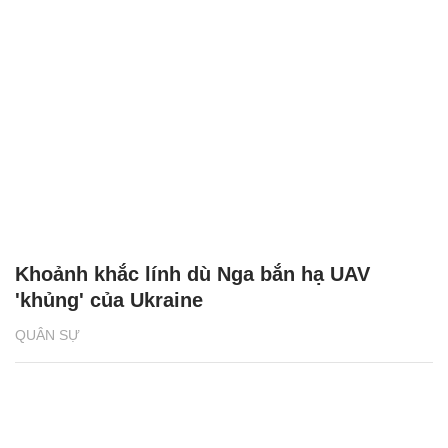
Khoảnh khắc lính dù Nga bắn hạ UAV
'khủng' của Ukraine
QUÂN SỰ