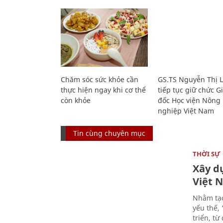
Chăm sóc sức khỏe cần
GS.TS Nguyễn Thị 
thực hiện ngay khi cơ thể
tiếp tục giữ chức 
còn khỏe
đốc Học viện Nông
nghiệp Việt Nam
Tin cùng chuyên mục
THỜI SỰ
Xây d
Việt 
Nhằm tạo
yếu thế,
triển, t