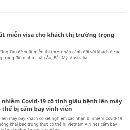
ất miễn visa cho khách thị trường trọng
 Vũng Tàu đề xuất miễn thị thực nhập cảnh đối với khách ở các
ng trọng điểm như châu Âu, Bắc Mỹ, Australia.
 nhiễm Covid-19 cố tình giấu bệnh lên máy
 thể bị cấm bay vĩnh viễn
i lên máy bay khách có xét nghiệm xác nhận bị nhiễm Covid-19
ông khai báo trung thực có thể bị Vietnam Airlines cấm bay
n trên các chuyến bay của hãng.