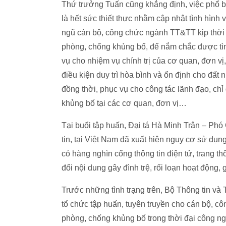
Thứ trưởng Tuấn cũng khẳng định, việc phổ bi
là hết sức thiết thực nhằm cập nhật tình hình
ngũ cán bộ, công chức ngành TT&TT kịp thời
phòng, chống khủng bố, để nắm chắc được tìn
vụ cho nhiệm vụ chính trị của cơ quan, đơn vị
điều kiện duy trì hòa bình và ổn định cho đất 
đồng thời, phục vụ cho công tác lãnh đạo, chỉ
khủng bố tại các cơ quan, đơn vị…
Tại buổi tập huấn, Đại tá Hà Minh Trân – Phó
tin, tại Việt Nam đã xuất hiện nguy cơ sử d
có hàng nghìn cổng thông tin điện tử, trang thô
đổi nội dung gây đình trệ, rối loạn hoạt độn
Trước những tình trạng trên, Bộ Thông tin v
tổ chức tập huấn, tuyên truyền cho cán bộ, cô
phòng, chống khủng bố trong thời đại công ngh