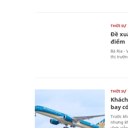
THỜI SỰ
Đề xu
điểm
Bà Rịa -
thị trườ
THỜI SỰ
Khách
bay có
Trước kh
nhưng kh
vĩnh viễ