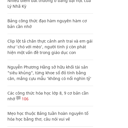
Nhiều điểm bất thường ở bằng đại học của
Lý Nhã Kỳ
Bảng công thức đạo hàm nguyên hàm cơ
bản cần nhớ
Clip lột tả chân thực cảnh anh trai và em gái
như 'chó với mèo', người tinh ý còn phát
hiện một vấn đề trong giáo dục con
Nguyễn Phương Hằng sở hữu khối tài sản
"siêu khủng", từng khoe sổ đỏ tính bằng
cân, mắng cựu mẫu 'không có nổi nghìn tỷ'
Các công thức hóa học lớp 8, 9 cơ bản cần
nhớ
106
Mẹo học thuộc Bảng tuần hoàn nguyên tố
hóa học bằng thơ, câu nói vui vẻ