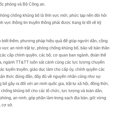
Quốc phòng và Bộ Công an.
phòng chống khủng bố là lĩnh vực mới, phức tạp nên đòi hỏi
h vực thông tin truyền thông phải được trang bị tốt về kỹ
biết thêm, phương pháp hiệu quả để giúp người dân, cộng
h vực an ninh trật tự, phòng chống khủng bố, bảo vệ bản thân
 các cấp chính quyền, các bộ, cơ quan ban ngành, đoàn thể
ua, ngành TT&TT luôn sát cánh cùng các lực lượng chuyên
c tuyên truyền, giáo dục làm cho cấp ủy, chính quyền các
nhận thức đúng đắn, đầy đủ về nguyên nhân cũng như sự
bố gây ra đối với an ninh quốc gia, trật tự xã hội, đồng thời,
 chống khủng bố cho các tổ chức, lực lượng và toàn dân,
 phòng, an ninh, góp phần làm trong sạch địa bàn, giữ vừng
, cơ sở.