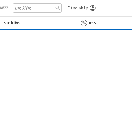
18822
Đăng nhập
Sự kiện
RSS