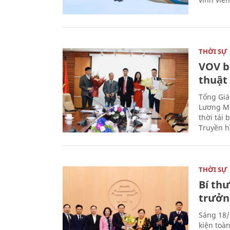
THỜI SỰ
VOV b
thuật
Tổng Giá
Lương Mi
thời tái
Truyền h
THỜI SỰ
Bí th
trưởn
Sáng 18/
kiện toà