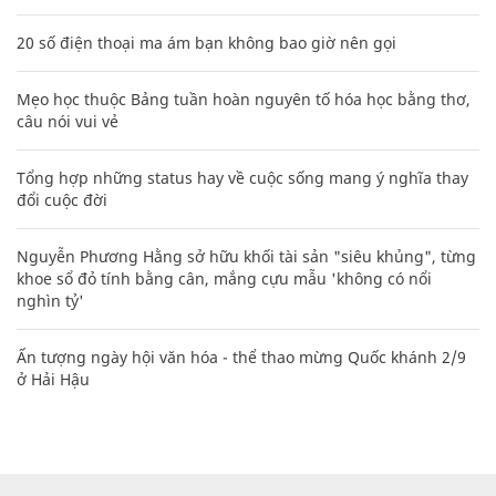
20 số điện thoại ma ám bạn không bao giờ nên gọi
Mẹo học thuộc Bảng tuần hoàn nguyên tố hóa học bằng thơ,
câu nói vui vẻ
Tổng hợp những status hay về cuộc sống mang ý nghĩa thay
đổi cuộc đời
Nguyễn Phương Hằng sở hữu khối tài sản "siêu khủng", từng
khoe sổ đỏ tính bằng cân, mắng cựu mẫu 'không có nổi
nghìn tỷ'
Ấn tượng ngày hội văn hóa - thể thao mừng Quốc khánh 2/9
ở Hải Hậu