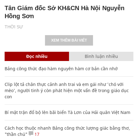
Tân Giám đốc Sở KH&CN Hà Nội Nguyễn
Hồng Sơn
THỜI SỰ
XEM THÊM BÀI VIẾT
Đọc nhiều
Bình luận nhiều
Bảng công thức đạo hàm nguyên hàm cơ bản cần nhớ
Clip lột tả chân thực cảnh anh trai và em gái như 'chó với
mèo', người tinh ý còn phát hiện một vấn đề trong giáo dục
con
Bí mật trận đổ bộ lên bãi biển Tà Lơn của Hải quân Việt Nam
Cách học thuộc nhanh Bảng công thức lượng giác bằng thơ,
"thần chú"
17